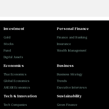
Investment
Personal Finance
Gold
Finance and Banking
Stocks
Insurance
Fund
Wealth Management
Digital Assets
Economics
Business
Thai Economics
Business Strategy
Global Economics
Trends
ASEAN Economics
Executive Interviews
Tech & Innovation
Sustainability
Tech Companies
Green Finance