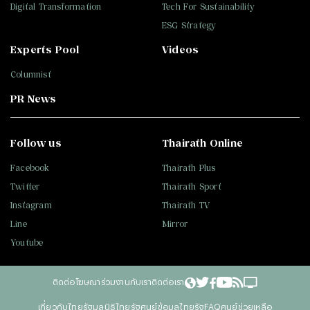
Digital Transformation
Tech For Sustainability
ESG Strategy
Experts Pool
Videos
Columnist
PR News
Follow us
Thairath Online
Facebook
Thairath Plus
Twitter
Thairath Sport
Instagram
Thairath TV
Line
Mirror
Youtube
ติดต่อโฆษณา
ร่วมงานกับเรา
ติดต่อเรา
เกี่ยวกับไทยรัฐ
มูลนิธิไทยรัฐ
ศูนย์ข้อมูลไทยรัฐ
FAQ
ศูนย์ช่วยเหลือ