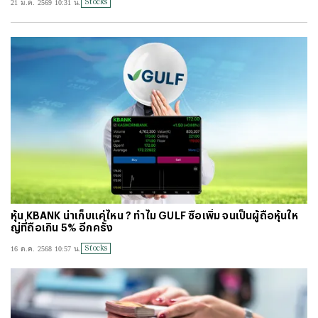
Stocks
21 ม.ค. 2569 10:31 น.
#
ไทยลีก
#
เจลีก
#
โปรแกรมฟุตบอล
#
ตารางคะแนนพรีเมียร์ลีก
#
ข่าวลิเวอร์พูล
#
โควิด-19
หุ้น KBANK น่าเก็บแค่ไหน ? ทำไม GULF ซื้อเพิ่ม จนเป็นผู้ถือหุ้นให
ญ่ที่ถือเกิน 5% อีกครั้ง
Stocks
16 ต.ค. 2568 10:57 น.