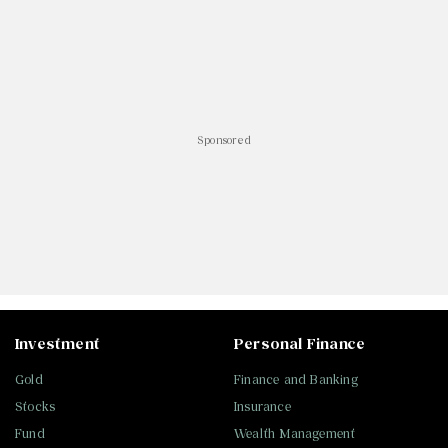
#
ไทยลีก
#
เจลีก
#
โปรแกรมฟุตบอล
#
ตารางคะแนนพรีเมียร์ลีก
#
ข่าวลิเวอร์พูล
#
โควิด-19
Sponsored
Investment
Personal Finance
Gold
Finance and Banking
Stocks
Insurance
Fund
Wealth Management