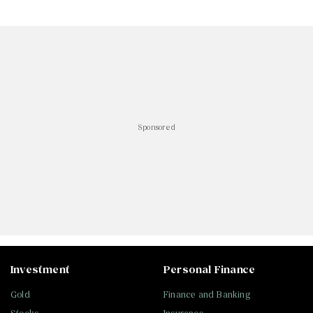
#
วอลเลย์บอลหญิงทีมชาติไทย
#
บัตรสวัสดิการแห่งรัฐ
#
บัตรคนจน
#
ไทยลีก
#
เจลีก
#
โปรแกรมฟุตบอล
#
ตารางคะแนนพรีเมียร์ลีก
#
ข่าวลิเวอร์พูล
#
โควิด-19
Sponsored
Investment
Personal Finance
Gold
Finance and Banking