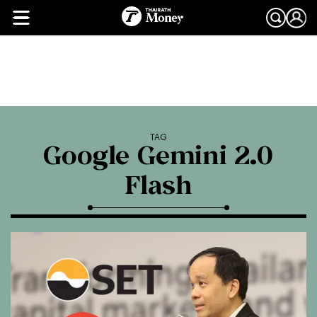
TAG
Google Gemini 2.0
Flash