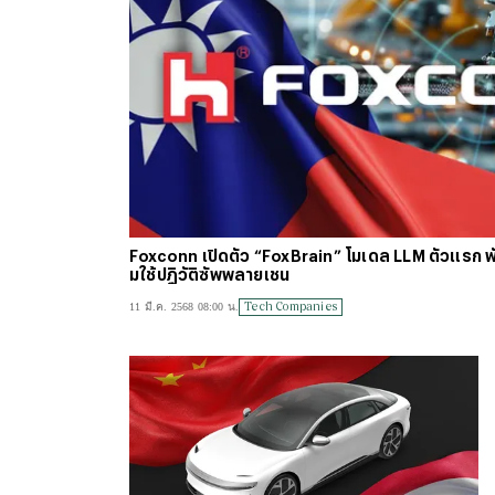
Foxconn เปิดตัว “FoxBrain” โมเดล LLM ตัวแรก พั
มใช้ปฏิวัติซัพพลายเชน
Tech Companies
11 มี.ค. 2568 08:00 น.