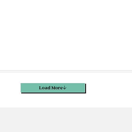
Load More