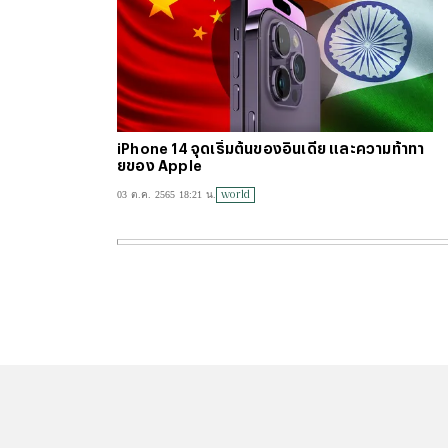
iPhone 14 จุดเริ่มต้นของอินเดีย และความท้าทา
ยของ Apple
world
03 ต.ค. 2565 18:21 น.