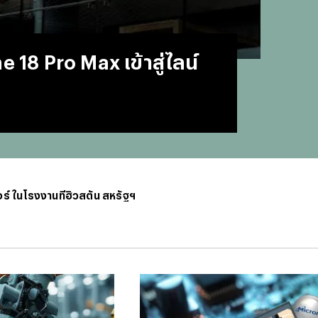
#
บทสว
#
แคปช
#
แปลภ
 18 Pro Max เข้าสู่ไลน์
#
ราคา
#
Thai
#
ฟอนต
#
แคปชั
#
แคปช
#
บทส
#
ทีมช
#
คารา
ร์ ในโรงงานที่ฮิวสตัน สหรัฐฯ
#
Mirro
#
พรูเด
#
ลิเวอ
#
ข่าวก
#
บทสว
#
แมนย
#
วอลเ