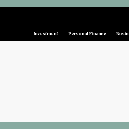
Investment
Personal Finance
Busin