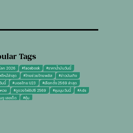
ular Tags
โลก 2026
#
facebook
#
ราคาน้ำมันวันนี้
ฟไหม้ล่าสุด
#
ไทยช่วยไทยพลัส
#
ข่าวบันเทิง
นนี้
#
บอลไทย U23
#
เลือกตั้ง 2569 ล่าสุด
จหวย
#
ดูดวงไพ่ยิปซี 2569
#
ชุมนุมวันนี้
#
Ads
็นงู เลขเด็ด
#
หุ้น
งไพ่ยิปซี ความรัก การงาน แม่นๆ
ทันใจ" รับฝากไหว้ ตักบาตร ถวายสังฆทาน
#
ปีชง 2569
มผู้หญิง
#
ทรงผมชาย
#
วันธงชัย
#
พรรคประชาชน
เงินล้าน 9 จบ
#
ราคาทองรูปพรรณวันนี้