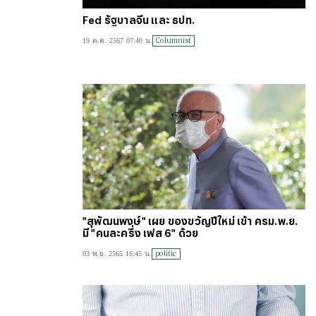
Fed รัฐบาลจีน และ ธปท.
Columnist
19 ต.ค. 2567 07:40 น.
"สุพัฒนพงษ์" เผย ของขวัญปีใหม่ เข้า ครม.พ.ย.
มี "คนละครึ่ง เฟส 6" ด้วย
politic
03 พ.ย. 2565 16:45 น.