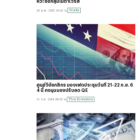
หวะซื้อกลุ่มเมตาเวิร์ส
Stocks
26 ม.ค. 2565 16:42 น.
ศูนย์วิจัยกสิกร มองเฟดประชุมวันที่ 21-22 ก.ย. 6
4 นี้ คงมุมมองปรับลด QE
Thai Economics
21 ก.ย. 2564 08:59 น.