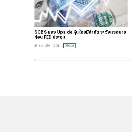
SCBS มอง Upside หุ้นไทยมีจำกัด ระวังแรงขาย
ก่อน FED ประชุม
Stocks
26 ส.ค. 2564 10:51 น.