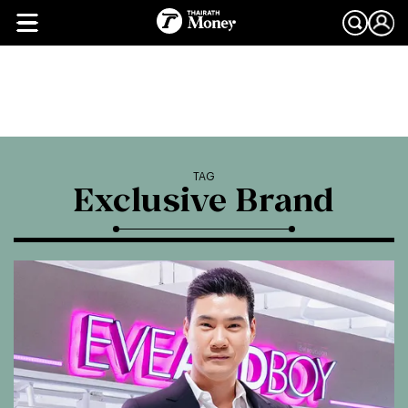
TAG
Exclusive Brand