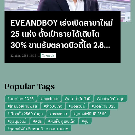
EVEANDBOY เร่งเปิดสาขาใหม่
25 แห่ง ตั้งเป้ารายได้เติบโต
30% ขานรับตลาดบิวตี้โต 2.8
แสนล้าน
Trends
22 พ.ค. 2568 18:35 น.
Popular Tags
#
บอลโลก 2026
#
facebook
#
ราคาน้ำมันวันนี้
#
ข่าวไฟไหม้ล่าสุด
#
ไทยช่วยไทยพลัส
#
ข่าวบันเทิง
#
บอลวันนี้
#
บอลไทย U23
#
เลือกตั้ง 2569 ล่าสุด
#
ตรวจหวย
#
ดูดวงไพ่ยิปซี 2569
#
ชุมนุมวันนี้
#
Ads
#
ฝันเห็นงู เลขเด็ด
#
หุ้น
#
ดูดวงไพ่ยิปซี ความรัก การงาน แม่นๆ