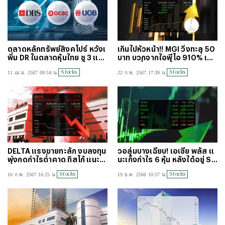
ตลาดหลักทรัพย์สิงคโปร์ หวังเ
เกินไปหัวหน้า!! MGI วิ่งทะลุ 50
พิ่ม DR ในตลาดหุ้นไทย ชู 3 แบง
บาท บวกจากไอพีโอ 910% เก็ง
ก์ ผลตอบแทนสูง
กำไรสนั่น ไม่สนพื้นฐาน
Stocks
Stocks
11 เม.ย. 2567 09:56 น.
22 ก.พ. 2567 17:39 น.
DELTA แรงขายทะลัก งบลงทุน
วอลุ่มบางเฉียบ! เอเซีย พลัส แ
พุ่งกดกำไรต่ำคาด ทิสโก้ แนะข
นะเก็งกำไร 6 หุ้น หลังได้อยู่ SE
าย ราคาเหมาะสมแค่ 66 บาท
T50-SET100
Stocks
Stocks
16 ก.พ. 2567 16:25 น.
19 ธ.ค. 2566 10:57 น.