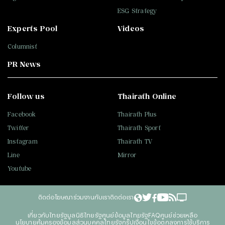
ESG Strategy
Experts Pool
Videos
Columnist
PR News
Follow us
Thairath Online
Facebook
Thairath Plus
Twitter
Thairath Sport
Instagram
Thairath TV
Line
Mirror
Youtube
ติดต่อโฆษณา
ร่วมงานกับเรา
ติดต่อเรา
เกี่ยวกับไทยรัฐ
มูลนิธิไทยรัฐ
ศูนย์ข้อมูลไทยรัฐ
FAQ
ศูนย์ช่วยเหลือ
นโยบายคุ้มครองข้อมูลส่วนบุคคลไทยรัฐกรุ๊ป
เงื่อนไขข้อตกลงการใช้บริการ