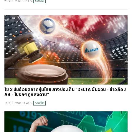
Stocks
25 มิ.ย. 2569 13:14 น.
#
ไทยลีก
#
เจลีก
#
โปรแกรมฟุตบอล
#
ตารางคะแนนพรีเมียร์ลีก
#
ข่าวลิเวอร์พูล
#
โควิด-19
ไข 3 ปมร้อนตลาดหุ้นไทย สางประเด็น “DELTA ผันผวน - ข่าวลือ J
AS - โบรกฯ ถูกลงดาบ”
Stocks
10 มิ.ย. 2569 17:48 น.