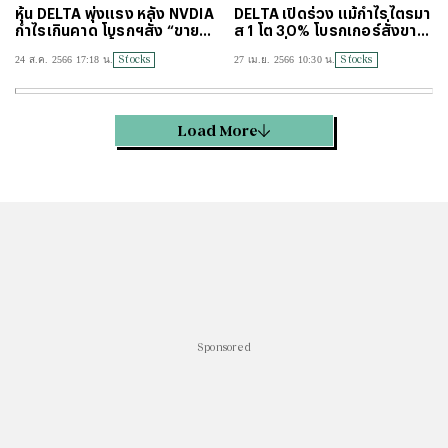
หุ้น DELTA พุ่งแรง หลัง NVDIA
DELTA เปิดร่วง แม้กำไรไตรมา
กำไรเกินคาด โบรกฯสั่ง “ขาย”
ส 1 โต 30% โบรกเกอร์สั่งขาย
ราคาแพงเกินพื้นฐาน
หลังโตต่ำคาด
Stocks
Stocks
24 ส.ค. 2566 17:18 น.
27 เม.ย. 2566 10:30 น.
Load More
Sponsored