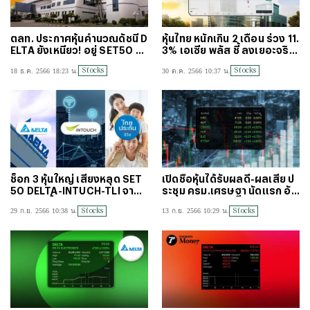
ตลท. ประกาศหุ้นคำนวณดัชนี D
หุ้นไทย หนักเกิน 2 เดือน ร่วง 11.
ELTA ยังเหนียว! อยู่ SET50 ต่
3% เอเซีย พลัส ชี้ ลงเยอะจริง
อ
หวังทุนต่างชาติสลับมาหนุน
Stocks
Stocks
18 ธ.ค. 2566 18:23 น.
30 ต.ค. 2566 10:37 น.
ช็อก 3 หุ้นใหญ่ เสี่ยงหลุด SET
เปิดชื่อหุ้นได้รับผลดี-ผลเสีย ป
50 DELTA-INTUCH-TLI จากมู
ระชุม ครม.เศรษฐา นัดแรก อัด
ลค่าการซื้อขายลด
มาตรการกระตุ้นเพียบ
Stocks
Stocks
29 ก.ย. 2566 10:38 น.
13 ก.ย. 2566 10:29 น.