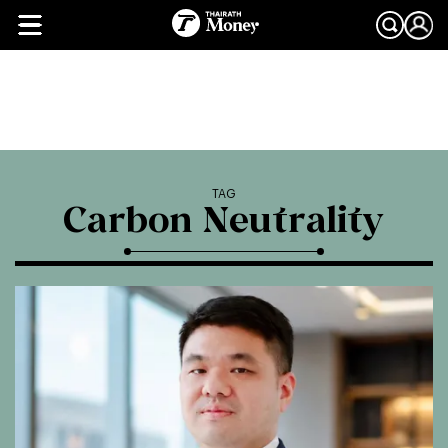
TAG
Carbon Neutrality