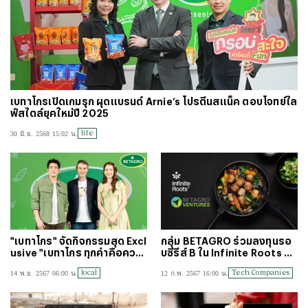
เบทาโกรเปิดเกมรุก ผุดแบรนด์ Arnie’s โปรตีนสแน็ค ตอบโจทย์ไล
ฟ์สไตล์ยุคใหม่ปี 2025
life
30 มิ.ย. 2568 15:02 น.
"เบทาโกร" จัดกิจกรรมสุด Excl
กลุ่ม BETAGRO ร่วมลงทุนรอ
usive "เบทาโกร ทุกคำคือความ
บซีรีส์ B ใน Infinite Roots ส
สุข Happy moment กับ อาเล็
ตาร์ทอัพยุโรป พัฒนานวัตกรร
local
Tech Companies
14 พ.ย. 2567 06:00 น.
12 ก.พ. 2567 16:00 น.
ก โชว์ โบว์ ชิม"
มโปรตีนทางเลือก