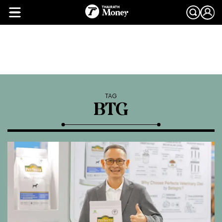
TAG
BTG