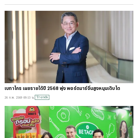
#
ไทยลีก
#
เจลีก
#
โปรแกรมฟุตบอล
#
ตารางคะแนนพรีเมียร์ลีก
#
ข่าวลิเวอร์พูล
#
โควิด-19
เบทาโกร เผยรายได้ปี 2568 พุ่ง พอร์ตมาร์จิ้นสูงหนุนเติบโต
Trends
26 ก.พ. 2569 09:13 น.