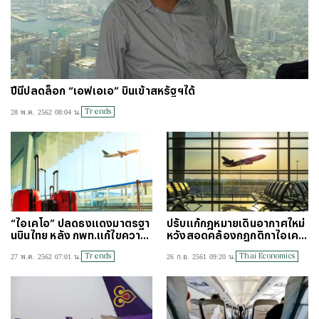
ปีนี้ปลดล็อก “เอฟเอเอ” บินเข้าสหรัฐฯได้
Trends
28 พ.ค. 2562 08:04 น.
“ไอเคโอ” ปลดธงแดงมาตรฐา
ปรับแก้กฎหมายเดินอากาศใหม่
นบินไทย หลัง กพท.แก้ไขความ
หวังสอดคล้องกฎกติกาไอเคโ
ปลอดภัยเกือบ 4 ปี
อ
Trends
Thai Economics
27 พ.ค. 2562 07:01 น.
26 ก.ย. 2561 09:20 น.