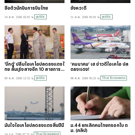
ซื้อตัวนักบินการบินไทย
จังหวะดี
politic
politic
14 ต.ค. 2560 05:01 น.
11 ต.ค. 2560 05:01 น.
'บิ๊กตู่' ปลื้มไอเคโอปลดธงแดงไ
‘คมนาคม’ เฮ ข่าวดีไอเคโอ ปล
ทย ลั่นเร่งสางอีก 10 สายการบิ
ดธงแดง!
น ธ.ค.นี้
politic
Thai Economics
09 ต.ค. 2560 12:31 น.
08 ต.ค. 2560 05:25 น.
มั่นใจไอเคโอปลดธงแดงสิ้นปีนี้
ม.44 ยกเลิกคนไทยกรอกใบ ต
ม. (คลิป)
Thai Economics
14 ก.ย. 2560 07:25 น.