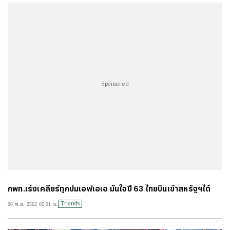
#
คาถาเงินล้าน 9 จบ
#
ราคาทองรูปพรรณวันนี้
#
บทสวดพระพิฆเนศ
#
ผลบอลสด
#
แคปชั่นน่ารัก
#
แคปชั่นกวนๆ
#
ทำนายฝัน
#
เกมออนไลน์ เล่นกับเพื่อน
#
แปลภาษาอังกฤษเป็นไทย
#
แผนที่
#
อักษรพิเศษ
#
ราคาทองทองย้อนหลัง
#
ราคาทองวันนี้
#
ราคาทองคํา
#
Thairath Money
#
บอลโลก
#
โปรแกรมบอลโลก
#
ฟอนต์ไอจี
#
ตรวจสอบบัตรสวัสดิการแห่งรัฐ
#
แคปชั่น
Sponsored
#
แคปชั่นเด็ด
#
แคปชั่นอ่อย
#
แผนที่ประเทศไทย
#
แคปชั่นภาษาอังกฤษ
#
คำคมความรัก
#
บทสวดมนต์ก่อนนอน
#
ฟุตบอลทีมชาติไทย
#
ทีมชาติไทย u23
#
ราคาน้ำมันวันนี้
#
เอฟเอคัพ
#
คาราบาวคัพ
#
ฟุตบอลหญิงทีมชาติไทย
#
wellness
#
Mirror Thailand : Life
#
คนละครึ่ง
#
พรูเด็นเชียล Rewrite Her Life
#
นิวคาสเซิล
#
อาร์เซนอล
#
ลิเวอร์พูล
#
เลสเตอร์
#
เวสต์แฮม
#
เชลซี
#
สเปอร์ส
#
ข่าวกีฬาวันนี้
#
แมนซิตี้
#
พรีเมียร์ลีกล่าสุด
#
พรีเมียร์ลีก
#
บทสวดเจ้าแม่กวนอิม
#
ประกันสังคม
#
ดูดวงรายวัน
กพท.เร่งเคลียร์ทุกปมเอฟเอเอ มั่นใจปี 63 ไทยบินเข้าสหรัฐฯได้
#
แมนยู
#
คําคมชีวิต
#
ลงทะเบียนฉีดวัคซีน
#
บอลไทย
#
วอลเลย์บอลหญิงทีมชาติไทย
#
บัตรสวัสดิการแห่งรัฐ
#
บัตรคนจน
Trends
06 พ.ย. 2562 05:01 น.
#
ไทยลีก
#
เจลีก
#
โปรแกรมฟุตบอล
#
ตารางคะแนนพรีเมียร์ลีก
#
ข่าวลิเวอร์พูล
#
โควิด-19