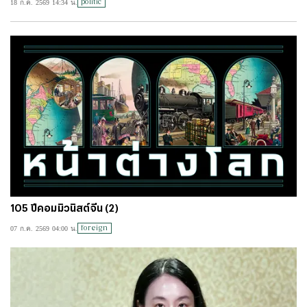
politic
18 ก.ค. 2569 14:34 น.
#
ไทยลีก
#
เจลีก
#
โปรแกรมฟุตบอล
#
ตารางคะแนนพรีเมียร์ลีก
#
ข่าวลิเวอร์พูล
#
โควิด-19
105 ปีคอมมิวนิสต์จีน (2)
foreign
07 ก.ค. 2569 04:00 น.