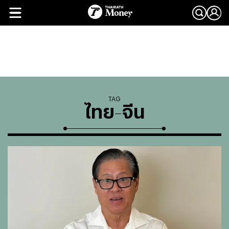
TAG
ไทย-จีน