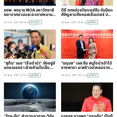
มจพ. ลงนาม MOA มหาวิทยาลั
ดีอี ถกหน่วยไซเบอร์จีน จับมือแ
ยอากาศยานและอวกาศหนานจิ
ก้ปัญหาแก๊งคอลเซ็นเตอร์ ปรา
ง ต่อยอดศูนย์วิจัยนวัตกรรมไ
บโจรออนไลน์
society
politic
10 ก.ค. 2567 09:54 น.
30 พ.ค. 2567 10:59 น.
ทย-จีน
“สุทิน” เผย “เรือดำน้ำ” ยังอยู่ขั้
“นฤมล” เผย จีน สนใจนำเข้าไม้
นตอนเจรจา ฝ่ายค้านใจเย็น ตอ
ยางพารา มะพร้าวน้ำหอมจากไ
บได้ทุกข้อ
ทย
politic
politic
21 พ.ค. 2567 12:51 น.
24 เม.ย. 2567 19:11 น.
“ไทย-จีน” สำรวจอวกาศ-วิจัย
นายกฯ อวยพร "ตรุษจีน" เป็นปี