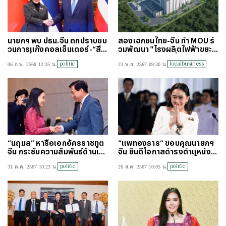
นายกฯ พบ ปธน.จีน ถกปราบขบ
สองเอกชนไทย-จีน ทำ MOU ร่
วนการแก๊งคอลเซ็นเตอร์-“สี จิ้
วมพัฒนา "โรงผลิตไฟฟ้าขยะชุ
นผิง” ลั่นพร้อมหนุน
มชน" เป็นมิตรกับสิ่งแวดล้อม
politic
localbusiness
06 ก.พ. 2568 12:35 น.
23 พ.ย. 2567 09:30 น.
“นฤมล” หารือเอกอัครราชทูต
“แพทองธาร” ขอบคุณนายกฯ
จีน กระชับความสัมพันธ์ด้านเก
จีน ยินดีโอกาสดำรงตำแหน่ง มุ่
ษตร ขยายตลาดส่งออก
งสร้างสัมพันธ์ให้แกร่งขึ้น
politic
politic
31 ต.ค. 2567 10:23 น.
26 ส.ค. 2567 10:05 น.