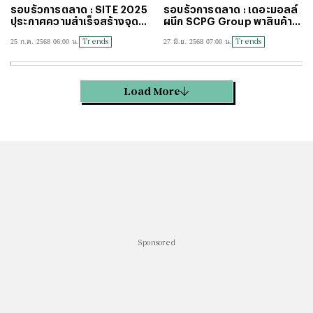
รอบรั้วการตลาด : SITE 2025
รอบรั้วการตลาด : เดอะมอลล์
ประกาศความสำเร็จสร้างจุดเป
ผนึก SCPG Group พาสินค้าไ
ลี่ยนไทยสู่เวทีนวัตกรรมโลก
ทยไปจีนเต็มรูปแบบ
Trends
Trends
25 ก.ค. 2568 06:00 น.
27 มิ.ย. 2568 07:00 น.
Load More
Sponsored