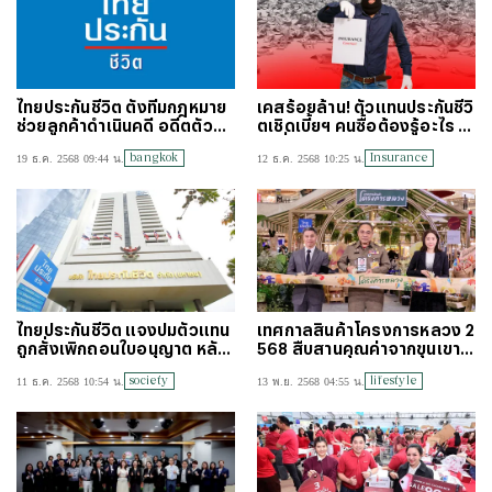
ไทยประกันชีวิต ตั้งทีมกฎหมาย
เคสร้อยล้าน! ตัวแทนประกันชีวิ
ช่วยลูกค้าดำเนินคดี อดีตตัวแท
ตเชิดเบี้ยฯ คนซื้อต้องรู้อะไร ฟ้
นประกันชีวิตฉ้อโกง
องที่ไหน?
bangkok
Insurance
19 ธ.ค. 2568 09:44 น.
12 ธ.ค. 2568 10:25 น.
ไทยประกันชีวิต แจงปมตัวแทน
เทศกาลสินค้าโครงการหลวง 2
ถูกสั่งเพิกถอนใบอนุญาต หลัง
568 สืบสานคุณค่าจากขุนเขาสู่
ถูกโยงฉ้อโกง สแกมเมอร์
เมืองและคนยุคใหม่
society
lifestyle
11 ธ.ค. 2568 10:54 น.
13 พ.ย. 2568 04:55 น.