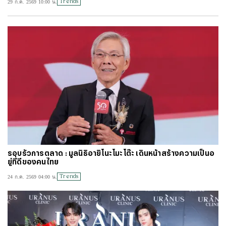
Trends
29 ก.ค. 2569 10:00 น.
#
ไทยลีก
#
เจลีก
#
โปรแกรมฟุตบอล
#
ตารางคะแนนพรีเมียร์ลีก
#
ข่าวลิเวอร์พูล
#
โควิด-19
รอบรั้วการตลาด : มูลนิธิอายิโนะโมะโต๊ะ เดินหน้าสร้างความเป็นอ
ยู่ที่ดีของคนไทย
Trends
24 ก.ค. 2569 04:00 น.