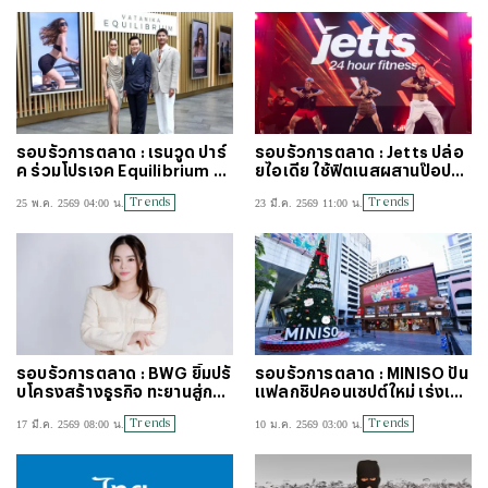
รอบรั้วการตลาด : เรนวูด ปาร์
รอบรั้วการตลาด : Jetts ปล่อ
ค ร่วมโปรเจค Equilibrium b
ยไอเดีย ใช้ฟิตเนสผสานป๊อปคั
y VATANIKA
ลเจอร์ จับกลุ่มคนรุ่นใหม่
Trends
Trends
25 พ.ค. 2569 04:00 น.
23 มี.ค. 2569 11:00 น.
รอบรั้วการตลาด : BWG ยิ้มปรั
รอบรั้วการตลาด : MINISO ปั้น
บโครงสร้างธุรกิจ ทะยานสู่การ
แฟลกชิปคอนเซปต์ใหม่ เร่งเครื่
เติบโตอย่างยั่งยืน
อง 3 ปี เปิด 100 สาขา
Trends
Trends
17 มี.ค. 2569 08:00 น.
10 ม.ค. 2569 03:00 น.