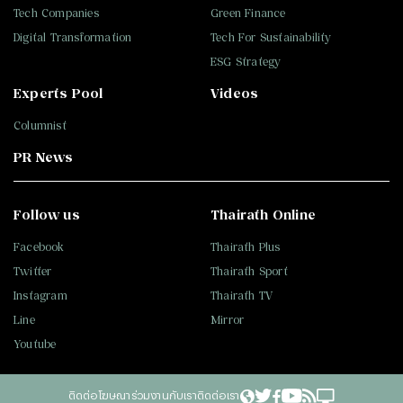
Tech Companies
Green Finance
Digital Transformation
Tech For Sustainability
ESG Strategy
Experts Pool
Videos
Columnist
PR News
Follow us
Thairath Online
Facebook
Thairath Plus
Twitter
Thairath Sport
Instagram
Thairath TV
Line
Mirror
Youtube
ติดต่อโฆษณา
ร่วมงานกับเรา
ติดต่อเรา