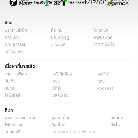
ข่าว
พระราชสำนัก
ทั่วไทย
ในกระแส
การเมือง
นโยบายรัฐ
ต่างประเทศ
อาชญากรรม
ยานยนต์
ราคาทองคำ
ความยั่งยืน
เนื้อหาที่น่าสนใจ
รายงานพิเศษ
หนังสือพิมพ์
คอลัมน์
บันเทิง
ดวง
หวย
นิยาย
วิดีโอ
Podcast
ไลฟ์สไตล์
มัลติมีเดีย
กีฬา
ฟุตบอลต่่างประเทศ
ฟุตบอลไทย
คอลัมน์
ไฟต์สปอร์ต
กีฬาโลก
วิดีโอ
แกลเลอรี่
Carabao 7-a-Side Cup