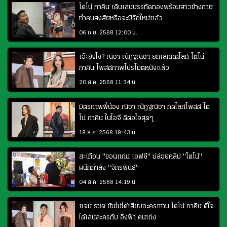
โตโน่ ภาคิน เดินเล่นบรรทัดทองพร้อมสาวข้างกาย
ทำคนสงสัยหรือจะมีรักใหม่แล้ว
06 ก.ย. 2568 12:00 น.
เอ๊ะยังไง? ณิชา ณัฏฐณิชา ยกเลิกกดไลก์ โตโน่
ภาคิน โพสต์ภาพโปรโมตหนังแล้ว
20 ส.ค. 2568 11:34 น.
มิตรภาพพี่น้อง ณิชา ณัฏฐณิชา กดไลก์โพสต์ โต
โน่ ภาคิน ในไอจี ดีต่อใจสุดๆ
18 ส.ค. 2568 19:43 น.
สะเทือน "ขอนแก่น เอฟซี" ปล่อยคลิป "โตโน่"
ผนึกกำลัง "จักรพันธ์"
04 ส.ค. 2568 14:19 น.
แจม รชต ยันไม่ได้เสียบละครแทน โตโน่ ภาคิน ดีใจ
ได้เล่นละครกับ อิงฟ้า คนเก่ง