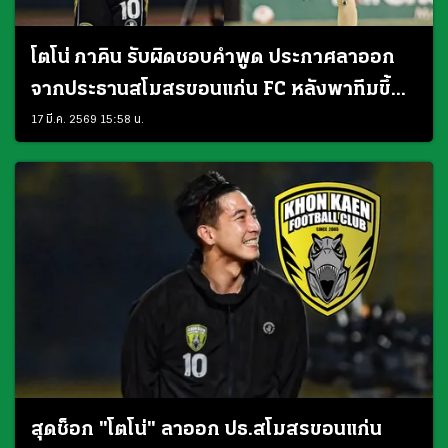
โตโน่ ภาคิน รับผิดชอบคำพูด ประกาศลาออก
จากประธานสโมสรขอนแก่น FC หลังพาทีมขึ้น
T2 ไม่สำเร็จ
17 มี.ค. 2569 15:58 น.
สุดช็อก "โตโน่" ลาออก ปธ.สโมสรขอนแก่น