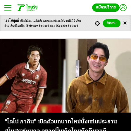
สมัครบริการ
เราใช้คุ้กกี้
เพื่อให้ทุกคนได้ประสบ
การณ์การใช้งานที่ดียิ่งขึ้น
รับทราบ
โตโน่ ภาคิน
อ่านเพิ่มเติมคลิก
(Privacy Policy)
และ
(Cookie Policy)
“โตโน่ ภาคิน” เปิดตัวบทบาทใหม่นั่งแท่นประธาน