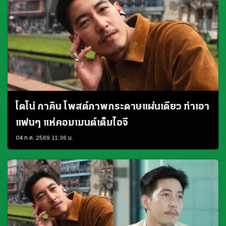
โตโน่ ภาคิน โพสต์ภาพกระดาษแผ่นเดียว ทำเอา
แฟนๆ แห่คอมเมนต์เต็มไอจี
04 ก.ค. 2569 11:36 น.