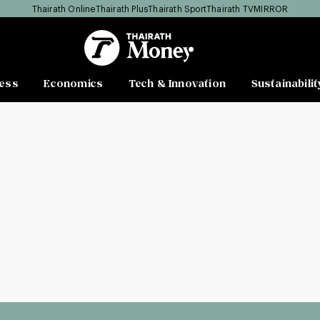
Thairath Online
Thairath Plus
Thairath Sport
Thairath TV
MIRROR
ess
Economics
Tech & Innovation
Sustainabilit