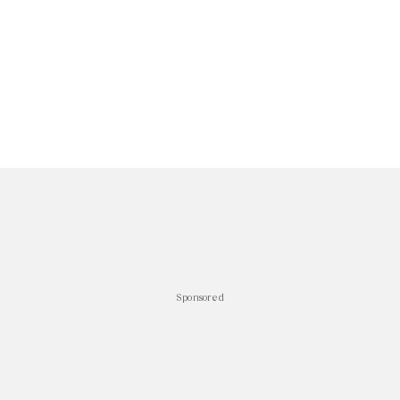
#
บัตร
#
ตารา
Sponsored