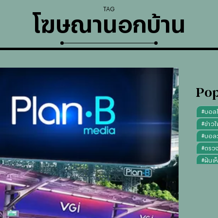
TAG
โฆษณานอกบ้าน
Pop
#
บอล
#
ข่าวไ
#
บอลวั
#
ตรว
#
ฝันเห
#
ดูดว
#
"บุญ
#
ทรงผ
#
คาถา