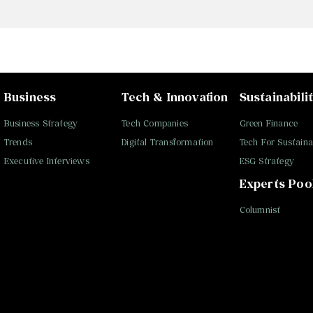
Business
Tech & Innovation
Sustainabili
Business Strategy
Tech Companies
Green Finance
Trends
Digital Transformation
Tech For Sustainab
Executive Interviews
ESG Strategy
Experts Poo
Columnist