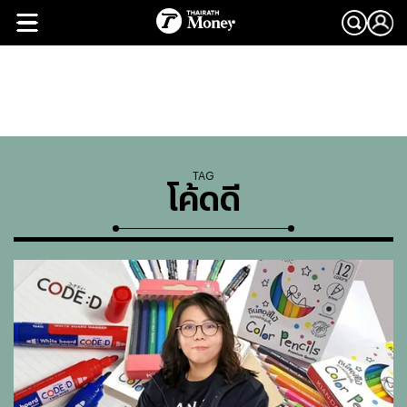
TAG
โค้ดดี