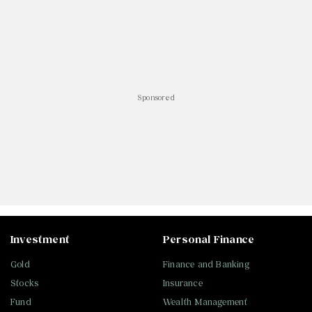
#
ไทยลีก
#
เจลีก
#
โปรแกรมฟุตบอล
#
ตารางคะแนนพรีเมียร์ลีก
#
ข่าวลิเวอร์พูล
#
โควิด-19
Sponsored
Investment
Personal Finance
Gold
Finance and Banking
Stocks
Insurance
Fund
Wealth Management