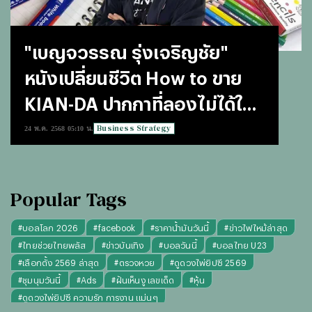
"เบญจวรรณ รุ่งเจริญชัย"
หนังเปลี่ยนชีวิต How to ขาย
KIAN-DA ปากกาที่ลองไม่ได้ใน
ร้าน 7-11
Business Strategy
24 พ.ค. 2568 05:10 น.
Popular Tags
#
บอลโลก 2026
#
facebook
#
ราคาน้ำมันวันนี้
#
ข่าวไฟไหม้ล่าสุด
#
ไทยช่วยไทยพลัส
#
ข่าวบันเทิง
#
บอลวันนี้
#
บอลไทย U23
#
เลือกตั้ง 2569 ล่าสุด
#
ตรวจหวย
#
ดูดวงไพ่ยิปซี 2569
#
ชุมนุมวันนี้
#
Ads
#
ฝันเห็นงู เลขเด็ด
#
หุ้น
#
ดูดวงไพ่ยิปซี ความรัก การงาน แม่นๆ