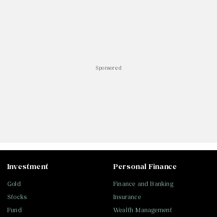
#
ไทยลีก
#
เจลีก
#
โปรแกรมฟุตบอล
#
ตารางคะแนนพรีเมียร์ลีก
#
ข่าวลิเวอร์พูล
#
โควิด-19
Sponsored
Investment
Personal Finance
Gold
Finance and Banking
Stocks
Insurance
Fund
Wealth Management