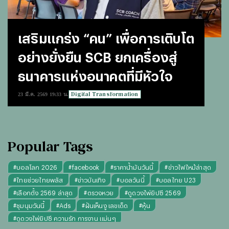
เสริมแกร่ง “คน” เพื่อการเติบโต
อย่างยั่งยืน SCB ยกเครื่องสู่
ธนาคารแห่งอนาคตที่มีหัวใจ
Digital Transformation
23 มี.ค. 2569 19:33 น.
Popular Tags
#
บอลโลก 2026
#
facebook
#
ราคาน้ำมันวันนี้
#
ข่าวไฟไหม้ล่าสุด
#
ไทยช่วยไทยพลัส
#
ข่าวบันเทิง
#
บอลวันนี้
#
บอลไทย U23
#
เลือกตั้ง 2569 ล่าสุด
#
ตรวจหวย
#
ดูดวงไพ่ยิปซี 2569
#
ชุมนุมวันนี้
#
Ads
#
ฝันเห็นงู เลขเด็ด
#
หุ้น
#
ดูดวงไพ่ยิปซี ความรัก การงาน แม่นๆ