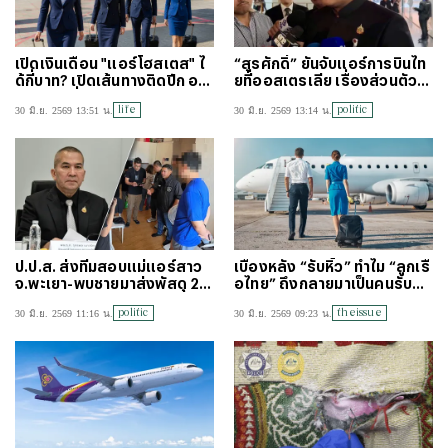
เปิดเงินเดือน "แอร์โฮสเตส" ไ
“สุรศักดิ์” ยันจับแอร์การบินไท
ด้กี่บาท? เปิดเส้นทางติดปีก อา
ยที่ออสเตรเลีย เรื่องส่วนตัวไม่
ชีพในฝันที่รายได้ไม่ธรรมดา
กระทบองค์กร
life
politic
30 มิ.ย. 2569 13:51 น.
30 มิ.ย. 2569 13:14 น.
ป.ป.ส. ส่งทีมสอบแม่แอร์สาว
เบื้องหลัง “รับหิ้ว” ทำไม “ลูกเรื
จ.พะเยา-พบชายมาส่งพัสดุ 22
อไทย” ถึงกลายมาเป็นคนรับหิ้ว
มิ.ย. ยังไม่พบเส้นเงิน
ของข้ามแดน
politic
theissue
30 มิ.ย. 2569 11:16 น.
30 มิ.ย. 2569 09:23 น.