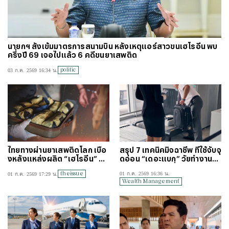
นายกฯ สั่งเข้มมาตรการสนามบิน หลังเหตุแอร์สาวขนเฮโรอีน พบ
ครึ่งปี 69 เจอไปแล้ว 6 คดีขนยาเสพติด
politic
03 ก.ค. 2569 16:34 น.
ไทยทางผ่านยาเสพติดโลก เบื้อ
สรุป 7 เทคนิคมิจฉาชีพ ที่ใช้จับจุ
งหลังแหล่งผลิต “เฮโรอีน” ริม
ดอ่อน “เดอะแบก” วัยทำงานที่
ชายแดน
อยากหารายได้เพิ่ม
theissue
01 ก.ค. 2569 16:36 น.
01 ก.ค. 2569 17:29 น.
Wealth Management