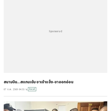
#
ผลบอลสด
#
แคปชั่นน่ารัก
#
แคปชั่นกวนๆ
#
ทำนายฝัน
#
เกมออนไลน์ เล่นกับเพื่อน
#
แปลภาษาอังกฤษเป็นไทย
#
แผนที่
#
อักษรพิเศษ
#
ราคาทองทองย้อนหลัง
#
ราคาทองวันนี้
#
ราคาทองคํา
#
Thairath Money
#
บอลโลก
#
โปรแกรมบอลโลก
#
ฟอนต์ไอจี
#
ตรวจสอบบัตรสวัสดิการแห่งรัฐ
#
แคปชั่น
Sponsored
#
แคปชั่นเด็ด
#
แคปชั่นอ่อย
#
แผนที่ประเทศไทย
#
แคปชั่นภาษาอังกฤษ
#
คำคมความรัก
#
บทสวดมนต์ก่อนนอน
#
ฟุตบอลทีมชาติไทย
#
ทีมชาติไทย u23
#
ราคาน้ำมันวันนี้
#
เอฟเอคัพ
#
คาราบาวคัพ
#
ฟุตบอลหญิงทีมชาติไทย
#
wellness
#
Mirror Thailand : Life
#
คนละครึ่ง
#
พรูเด็นเชียล Rewrite Her Life
#
นิวคาสเซิล
#
อาร์เซนอล
#
ลิเวอร์พูล
#
เลสเตอร์
#
เวสต์แฮม
#
เชลซี
#
สเปอร์ส
#
ข่าวกีฬาวันนี้
#
แมนซิตี้
#
พรีเมียร์ลีกล่าสุด
#
พรีเมียร์ลีก
#
บทสวดเจ้าแม่กวนอิม
#
ประกันสังคม
#
ดูดวงรายวัน
สนามบิน...สแกนเข้ม ขาเข้าแข็ง-ขาออกอ่อน
#
แมนยู
#
คําคมชีวิต
#
ลงทะเบียนฉีดวัคซีน
#
บอลไทย
#
วอลเลย์บอลหญิงทีมชาติไทย
#
บัตรสวัสดิการแห่งรัฐ
#
บัตรคนจน
local
07 ก.ค. 2569 04:55 น.
#
ไทยลีก
#
เจลีก
#
โปรแกรมฟุตบอล
#
ตารางคะแนนพรีเมียร์ลีก
#
ข่าวลิเวอร์พูล
#
โควิด-19