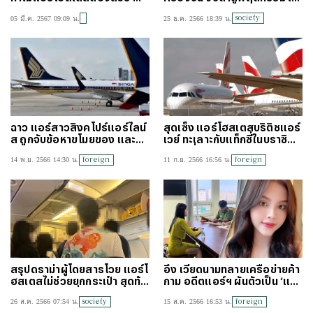
งานได้ถึงอายุเท่าไร
ยนโน้ตบอกแอร์ฯ
society
05 มี.ค. 2567 09:09 น.
25 ธ.ค. 2566 18:39 น.
ฉาว แอร์สาวสิงคโปร์แอร์ไลน์
สุดเซ็ง แอร์โฮสเตสบริติชแอร์
ส ถูกจับข้อหาขโมยของ และกัด
เวย์ ทะเลาะกับแท็กซี่ในบราซิล
แขน รปภ.
จบลงที่โดนปล้น
foreign
foreign
14 พ.ย. 2566 14:30 น.
11 ก.ย. 2566 16:56 น.
สรุปดราม่าผู้โดยสารโวย แอร์โ
อึ้ง เวียดนามทลายเครือข่ายค้า
ฮสเตสไม่ช่วยยกกระเป๋า สุดท้า
กาม อดีตแอร์ฯ ผันตัวเป็น ‘แม่เ
ยถูกเชิญลงเครื่อง (คลิป)
ล้า’ รวยอู้ฟู่
society
foreign
26 ส.ค. 2566 07:54 น.
15 ส.ค. 2566 16:53 น.