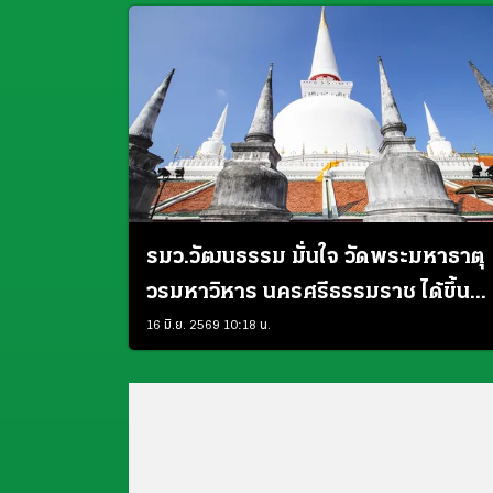
รมว.วัฒนธรรม มั่นใจ วัดพระมหาธาตุ
วรมหาวิหาร นครศรีธรรมราช ได้ขึ้น
ทะเบียนมรดกโลก
16 มิ.ย. 2569 10:18 น.