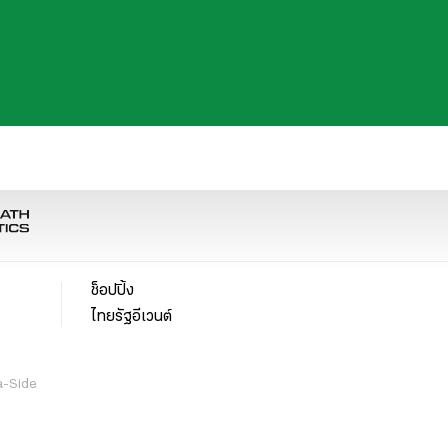
ช็อปปิ้ง
ไทยรัฐอีเวนต์
a-Side