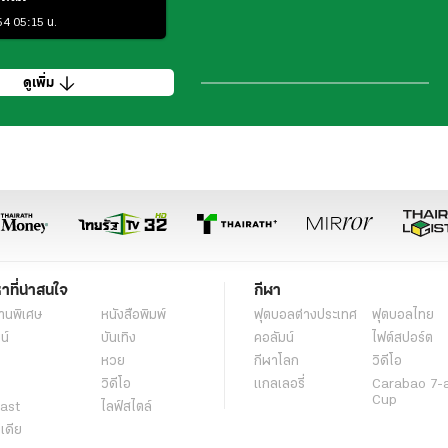
54 05:15 น.
ดูเพิ่ม
หาที่น่าสนใจ
กีฬา
านพิเศษ
หนังสือพิมพ์
ฟุตบอลต่่างประเทศ
ฟุตบอลไทย
น์
บันเทิง
คอลัมน์
ไฟต์สปอร์ต
หวย
กีฬาโลก
วิดีโอ
วิดีโอ
แกลเลอรี่
Carabao 7-
Cup
ast
ไลฟ์สไตล์
ีเดีย