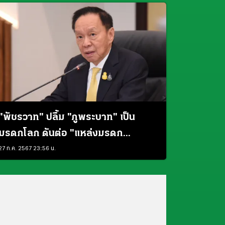
"พัชรวาท" ปลื้ม "ภูพระบาท" เป็น
มรดกโลก ดันต่อ "แหล่งมรดก
วัฒนธรรมสงขลา"
27 ก.ค. 2567 23:56 น.