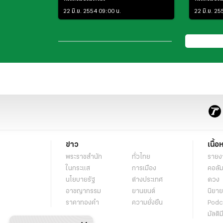
22 มิ.ย. 2554 09:00 น.
22 มิ.ย. 25
ข่าว
เนื้อ
พระราชสำนัก
ทั่วไทย
รายง
ในกระแส
การเมือง
คอลัม
นโยบายรัฐ
ต่างประเทศ
ดวง
อาชญากรรม
ยานยนต์
นิยาย
ราคาทองคำ
ความยั่งยืน
Podc
มัลติม