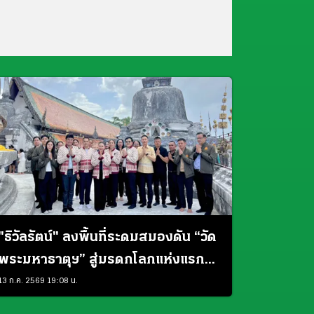
"ธิวัลรัตน์" ลงพื้นที่ระดมสมองดัน “วัด
พระมหาธาตุฯ” สู่มรดกโลกแห่งแรก
ของภาคใต้
13 ก.ค. 2569 19:08 น.