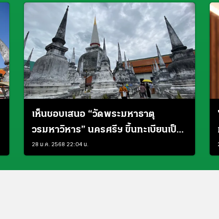
เห็นชอบเสนอ “วัดพระมหาธาตุ
วรมหาวิหาร” นครศรีฯ ขึ้นทะเบียนเป็น
แหล่งมรดกโลก
28 ม.ค. 2568 22:04 น.