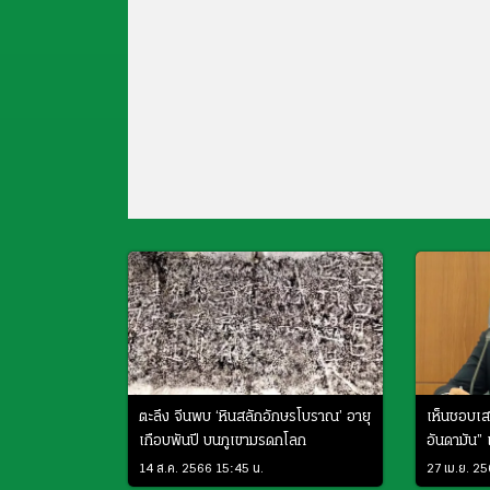
ตะลึง จีนพบ ‘หินสลักอักษรโบราณ’ อายุ
เห็นชอบเส
เกือบพันปี บนภูเขามรดกโลก
อันดามัน”
เที่ยว-เศร
14 ส.ค. 2566 15:45 น.
27 เม.ย. 2