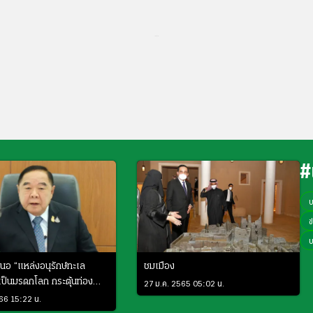
...
#
ข
นอ “แหล่งอนุรักษ์ทะเล
ชมเมือง
 เป็นมรดกโลก กระตุ้นท่อง
27 ม.ค. 2565 05:02 น.
ษฐกิจ
566 15:22 น.