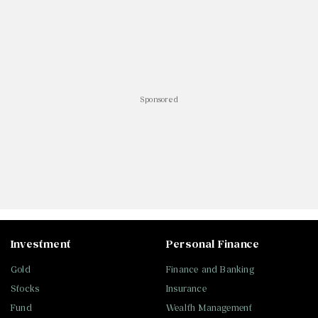
#
ไทยลีก
#
เจลีก
#
โปรแกรมฟุตบอล
#
ตารางคะแนนพรีเมียร์ลีก
#
ข่าวลิเวอร์พูล
#
โควิด-19
Sponsored
Investment
Personal Finance
Gold
Finance and Banking
Stocks
Insurance
Fund
Wealth Management