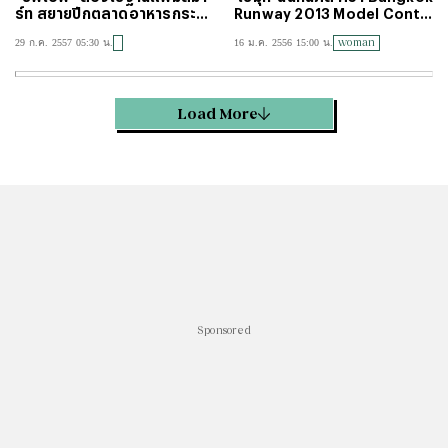
ร์ท สยายปีกตลาดอาหารกระหึ่
Runway 2013 Model Conte
มโลก
st..!
woman
29 ก.ค. 2557 05:30 น.
16 ม.ค. 2556 15:00 น.
Load More
Sponsored