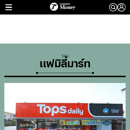
TAG
แฟมิลี่มาร์ท