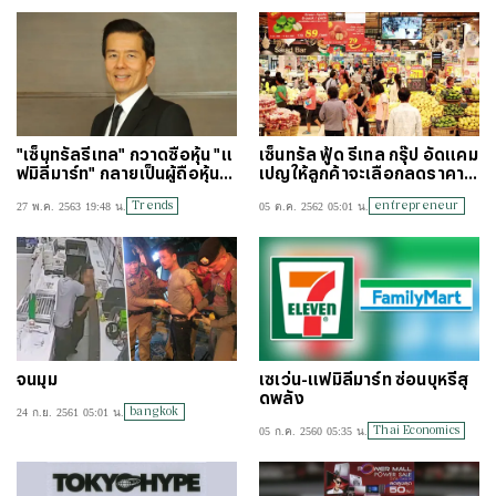
"เซ็นทรัลรีเทล" กวาดซื้อหุ้น "แ
เซ็นทรัล ฟู้ด รีเทล กรุ๊ป อัดแคม
ฟมิลี่มาร์ท" กลายเป็นผู้ถือหุ้นเต็
เปญให้ลูกค้าจะเลือกลดราคาสิ
ม 100%
นค้าได้ด้วยตัวเอง
Trends
entrepreneur
27 พ.ค. 2563 19:48 น.
05 ต.ค. 2562 05:01 น.
จนมุม
เซเว่น-แฟมิลี่มาร์ท ซ่อนบุหรี่สุ
ดพลัง
bangkok
24 ก.ย. 2561 05:01 น.
Thai Economics
05 ก.ค. 2560 05:35 น.