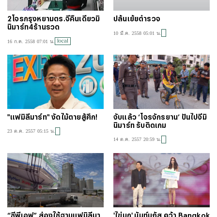
2โจรกรุงหยามตร.จี้คืนเดียวมิ
ปล้นเย้ยตำรวจ
นิมาร์ท4ร้านรวด
10 มี.ค. 2558 05:01 น.
local
16 ก.ค. 2558 07:01 น.
"แฟมิลี่มาร์ท" งัดไม้ตายสู้ศึก!
จับแล้ว ‘โจรจักรยาน’ ปั่นไปจี้มิ
นิมาร์ท รับติดเกม
23 ต.ค. 2557 05:15 น.
14 ต.ค. 2557 20:59 น.
“ซีพีเอฟ” ส่องใช้ฐานแฟมิลี่มา
'ไข่มุก' นันท์นภัส คว้า Bangkok