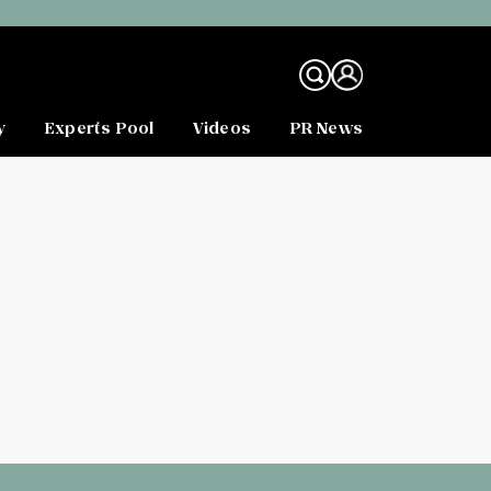
y
Experts Pool
Videos
PR News