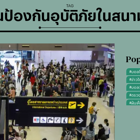
TAG
ป้องกันอุบัติภัยในสนา
Pop
#
บอล
#
ข่าวไ
#
บอลวั
#
ตรว
#
ฝันเห
#
ดูดว
#
"บุญ
#
ทรงผ
#
คาถา