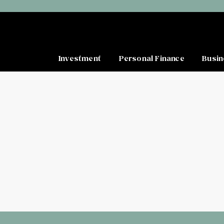
Investment
Personal Finance
Busin