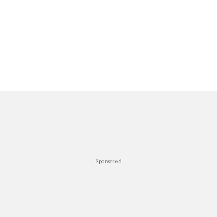
#
บัตร
#
ตารา
Sponsored