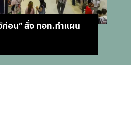
#
บทสว
#
แคปช
#
แปลภ
ไว้ก่อน” สั่ง ทอท.ทำแผน
#
ราคา
#
Thai
น
#
ฟอนต
#
แคปชั
#
แคปช
#
บทส
#
ทีมช
#
คารา
#
Mirro
#
พรูเด
#
ลิเวอ
#
ข่าวก
#
บทสว
#
แมนย
#
วอลเ