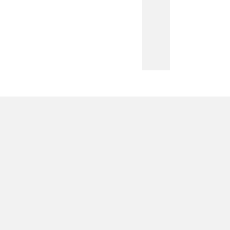
คนจน
#
ไทยลีก
#
เจลีก
#
โปรแกรมฟุตบอล
งคะแนนพรีเมียร์ลีก
#
ข่าวลิเวอร์พูล
#
โควิด-19