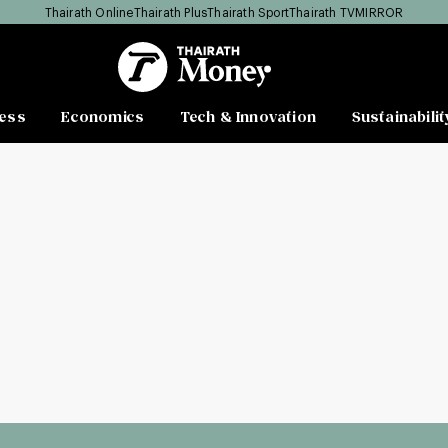
Thairath Online
Thairath Plus
Thairath Sport
Thairath TV
MIRROR
ess
Economics
Tech & Innovation
Sustainabilit