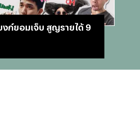
#
บทสว
#
แคปช
#
แปลภ
บงก์ยอมเจ็บ สูญรายได้ 9
#
ราคา
#
Thai
#
ฟอนต
#
แคปชั
#
แคปช
#
บทส
#
ทีมช
#
คารา
#
Mirro
#
พรูเด
#
ลิเวอ
#
ข่าวก
#
บทสว
#
แมนย
#
วอลเ