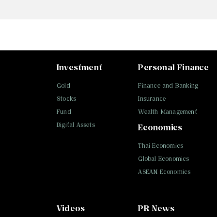
Investment
Personal Finance
Gold
Finance and Banking
Stocks
Insurance
Fund
Wealth Management
Digital Assets
Economics
Thai Economics
Global Economics
ASEAN Economics
Videos
PR News