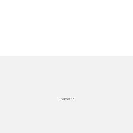
#
บัตร
#
ตารา
Sponsored