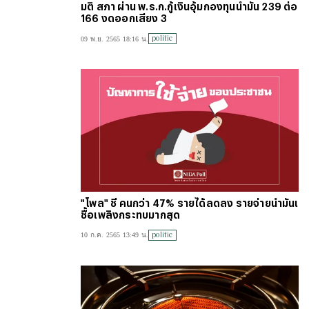
มติ สภา ผ่าน พ.ร.ก.กู้เงินอุ้มกองทุนน้ำมัน 239 ต่อ
166 งดออกเสียง 3
politic
09 พ.ย. 2565 18:16 น.
"โพล" ชี้ คนกว่า 47% รายได้ลดลง รายจ่ายน้ำมันเ
ชื้อเพลิงกระทบมากสุด
politic
10 ก.ค. 2565 13:49 น.