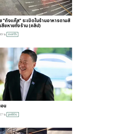
ย "ถังแก๊ส" ระเบิดในร้านอาหารตามสั่
เสียหายทั้งร้าน (คลิป)
north
49 น.
่นอน
politic
27 น.