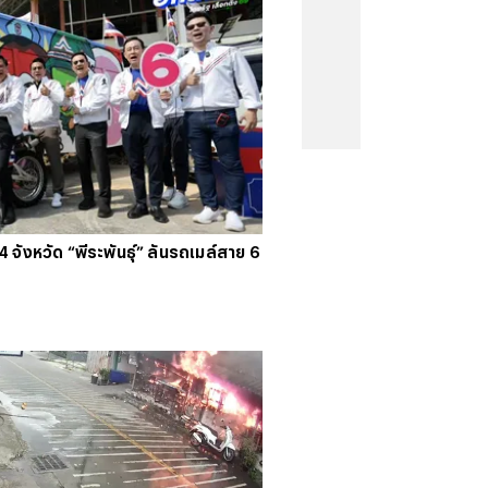
คนจน
#
ไทยลีก
#
เจลีก
#
โปรแกรมฟุตบอล
งคะแนนพรีเมียร์ลีก
#
ข่าวลิเวอร์พูล
#
โควิด-19
จังหวัด “พีระพันธุ์” ลั่นรถเมล์สาย 6