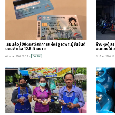
เริ่มแล้ว ใช้บัตรสวัสดิการแห่งรัฐ เฉพาะผู้ยืนยันตั
ก๊าซหุงต้ม
วตนสำเร็จ 12.5 ล้านราย
อดแทบไม่เ
politic
01 เม.ย. 2566 09:25 น.
01 มี.ค. 2566 12