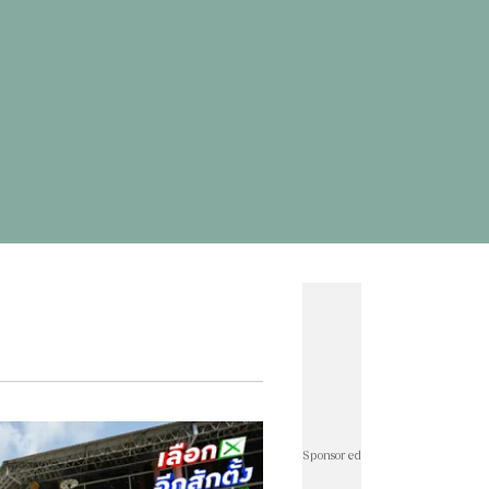
ดพระพิฆเนศ
#
ผลบอลสด
#
แคปชั่นน่ารัก
ั่นกวนๆ
#
ทำนายฝัน
#
เกมออนไลน์ เล่นกับเพื่อน
าษาอังกฤษเป็นไทย
#
แผนที่
#
อักษรพิเศษ
ทองทองย้อนหลัง
#
ราคาทองวันนี้
#
ราคาทองคํา
rath Money
#
บอลโลก
#
โปรแกรมบอลโลก
์ไอจี
#
ตรวจสอบบัตรสวัสดิการแห่งรัฐ
#
แคปชั่น
่นเด็ด
#
แคปชั่นอ่อย
#
แผนที่ประเทศไทย
ั่นภาษาอังกฤษ
#
คำคมความรัก
วดมนต์ก่อนนอน
#
ฟุตบอลทีมชาติไทย
าติไทย u23
#
ราคาน้ำมันวันนี้
#
เอฟเอคัพ
บาวคัพ
#
ฟุตบอลหญิงทีมชาติไทย
#
wellness
r Thailand : Life
#
คนละครึ่ง
็นเชียล Rewrite Her Life
#
นิวคาสเซิล
#
อาร์เซนอล
ร์พูล
#
เลสเตอร์
#
เวสต์แฮม
#
เชลซี
#
สเปอร์ส
ีฬาวันนี้
#
แมนซิตี้
#
พรีเมียร์ลีกล่าสุด
#
พรีเมียร์ลีก
ดเจ้าแม่กวนอิม
#
ประกันสังคม
#
ดูดวงรายวัน
ู
#
คําคมชีวิต
#
ลงทะเบียนฉีดวัคซีน
#
บอลไทย
Sponsored
ลย์บอลหญิงทีมชาติไทย
#
บัตรสวัสดิการแห่งรัฐ