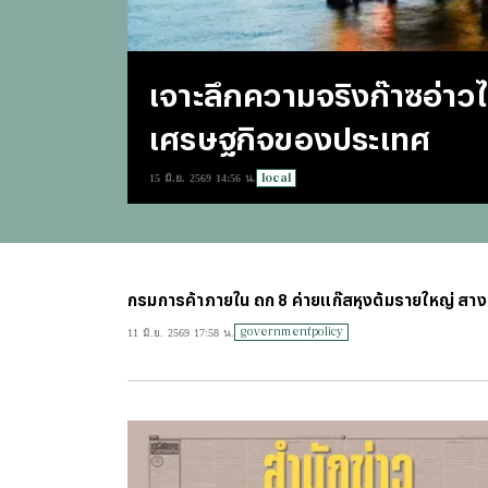
เจาะลึกความจริงก๊าซอ่าว
เศรษฐกิจของประเทศ
local
15 มิ.ย. 2569 14:56 น.
กรมการค้าภายใน ถก 8 ค่ายแก๊สหุงต้มรายใหญ่ สางปั
governmentpolicy
11 มิ.ย. 2569 17:58 น.