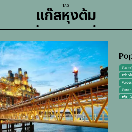
TAG
แก๊สหุงต้ม
Pop
#
บอล
#
ข่าวไ
#
บอลวั
#
ตรว
#
ฝันเห
#
ดูดว
#
"บุญ
#
ทรงผ
#
คาถา