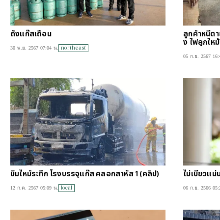
ถังแก๊สเถื่อน
ลูกค้าหนีตา
ง ไฟลุกไหม้
northeast
30 พ.ย. 2567 07:04 น.
05 ก.ย. 2567 16:
บึมไหม้ระทึก โรงบรรจุแก๊ส คลอกสาหัส 1 (คลิป)
ไม่เบี้ยวแน
local
12 ก.ค. 2567 05:09 น.
06 ก.ย. 2566 05: