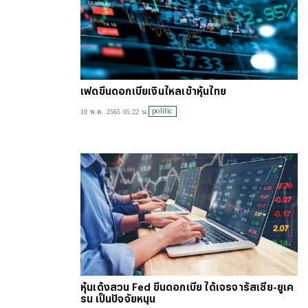
เฟดขึ้นดอกเบี้ยเงินไหลเข้าหุ้นไทย
politic
10 พ.ค. 2565 05:22 น.
หุ้นเด้งสวน Fed ขึ้นดอกเบี้ย ได้เจรจารัสเซีย-ยูเค
รน เป็นปัจจัยหนุน