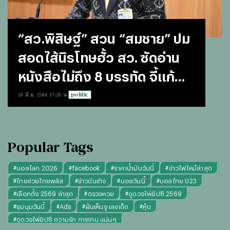
“สว.พิสิษฐ์” สวน “สมชาย” ปม
สอดไส้นิรโทษฮั้ว สว. ซัดอ่าน
หนังสือไม่ถึง 8 บรรทัด จี้แก้
ข่าวด้วย
politic
26 มิ.ย. 2569 17:26 น.
Popular Tags
#
บอลโลก 2026
#
facebook
#
ราคาน้ำมันวันนี้
#
ข่าวไฟไหม้ล่าสุด
#
ไทยช่วยไทยพลัส
#
ข่าวบันเทิง
#
บอลวันนี้
#
บอลไทย U23
#
เลือกตั้ง 2569 ล่าสุด
#
ตรวจหวย
#
ดูดวงไพ่ยิปซี 2569
#
ชุมนุมวันนี้
#
Ads
#
ฝันเห็นงู เลขเด็ด
#
หุ้น
#
ดูดวงไพ่ยิปซี ความรัก การงาน แม่นๆ