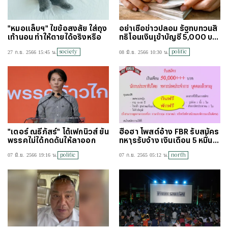
"หมอแล็บฯ" ไขข้อสงสัย ใส่ถุง
อย่าเชื่อข่าวปลอม รัฐทบทวนสิ
เท้านอน ทำให้ตายได้จริงหรือ
ทธิโอนเงินเข้าบัญชี 5,000 บา
ท ในเดือนนี้
society
politic
27 ก.ย. 2566 15:45 น.
08 มิ.ย. 2566 10:30 น.
"เตอร์ ณธีภัสร์" โต้เฟกนิวส์ ยัน
ฮือฮา โพสต์อ้าง FBR รับสมัคร
พรรคไม่ได้กดดันให้ลาออก
ทหารรับจ้าง เงินเดือน 5 หมื่นอั
พ-ที่พักฟรี
politic
north
07 มิ.ย. 2566 19:16 น.
07 ก.ย. 2565 05:12 น.