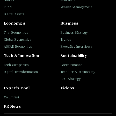
Stocks
Insurance
Fund
Wealth Management
Digital Assets
Economics
Business
Thai Economics
Business Strategy
Global Economics
Trends
ASEAN Economics
Executive Interviews
Tech & Innovation
Sustainability
Tech Companies
Green Finance
Digital Transformation
Tech For Sustainability
ESG Strategy
Experts Pool
Videos
Columnist
PR News