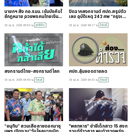
นายกฯ สั่ง กอ.รมน. เข้มบังคับใ
ปิดฉากสงกรานต์ ศปถ.สรุปตัว
ช้กฎหมาย อวยพรคนไทยเงินไห
เลข อุบัติเหตุ 242 ศพ “กรุงเท
ลมาเทมา ลั่นไม่กล้าใช้คำว่า “ไม่
พมหานคร” มากสุด
politic
local
18 เม.ย. 2569 09:03 น.
18 เม.ย. 2569 08:17 น.
ไหวแล้ว”
สงกรานต์ไทย–สงกรานต์โลก
ศปถ.ลุ้นยอดตายลด
local
local
18 เม.ย. 2569 04:40 น.
18 เม.ย. 2569 04:35 น.
“อนุทิน” สวมเสื้อลายดอกมาชุ
"พลทหาร" ย่ำยีเด็กสาว 15 สงก
มพร เปิดงาน“วันไหลบางเบิด”
รานต์ข้าวสาร พบตำรวจพรุ่งนี้