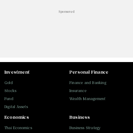
Sponsored
Investment
Personal Finance
Gold
Finance and Banking
Stocks
Insurance
Fund
Wealth Management
Digital Assets
Economics
Business
Thai Economics
Business Strategy