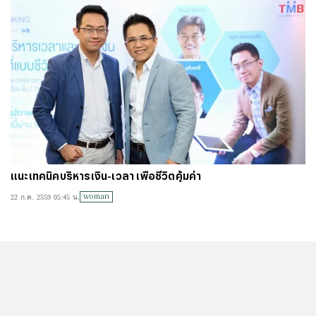
แนะเทคนิคบริหารเงิน-เวลา เพื่อชีวิตคุ้มค่า
woman
22 ก.ค. 2559 05:45 น.