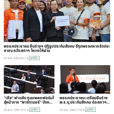
พรรคประชาชน ยื่นร่างฯ ปฏิรูปประกันสังคม จี้ทุกพรรคหากรักประ
ชาชน หวังสภาฯ โหวตให้ผ่าน
politic
01 พ.ค. 2569 20:17 น.
“เซีย” ฟาดยับ ทุนแพลตฟอร์มใ
พรรคประชาชน เตรียมยื่นร่าง
ช้หน้ากาก “พาร์ทเนอร์” บังหน้า
พ.ร.บ.ประกันสังคม ต่อสภาฯ 1
บี้รัฐหยุดแบ่งแยกคนทำงาน
พ.ค.นี้ ชูปฏิรูป 4 ด้าน
politic
politic
29 เม.ย. 2569 19:51 น.
19 เม.ย. 2569 17:19 น.