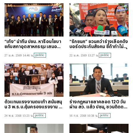
“เท้ง” นำทีม ปชน. หารือนโยบา
“รักชนก” ชวนคว่ำร่างเลือกตั้ง
ยกับสภาอุตสาหกรรม เสนอแผ
บอร์ดประกันสังคม ชี้ถ้าทำไม่
น 100 วันแรก อุดรูรั่วระบบเศ
สำเร็จมีโครงการแปลกๆ เกิดขึ้
politic
politic
27 ม.ค. 2569 14:46 น.
22 ม.ค. 2569 13:27 น.
รษฐกิจ
นอีกแน่
ตัวแทนแรงงานตบเท้า สนับสนุ
ร่างกฎหมายลาคลอด 120 วัน
น 3 พ.ร.บ.คุ้มครองแรงงาน ฉ
ผ่าน สว. แล้ว ปชน. ชวนติดตาม
บับพรรคประชาชน
อีก 2 ร่าง สัปดาห์นี้
politic
politic
24 พ.ย. 2568 13:23 น.
16 ก.ย. 2568 10:38 น.