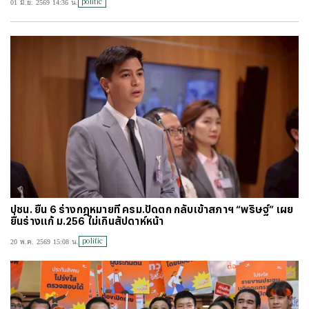
politic
01 มิ.ย. 2569 14:36 น.
#
ไทยลีก
#
เจลีก
#
โปรแกรมฟุตบอล
#
ตารางคะแนนพรีเมียร์ลีก
#
ข่าวลิเวอร์พูล
#
โควิด-19
ปชน. ยื่น 6 ร่างกฎหมายที่ ครม.ปัดตก กลับเข้าสภาฯ “พริษฐ์” เผย
ยื่นร่างแก้ ม.256 ไม่เกินสัปดาห์หน้า
politic
20 พ.ค. 2569 15:08 น.