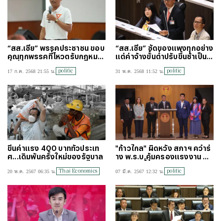
“สส.เซีย” พรรคประชาชน ขอบ
“สส.เซีย” ซัดของแพงทุกอย่าง
คุณทุกพรรคที่โหวตรับกฎหมา
แต่ค่าจ้างขั้นต่ำปรับขึ้นช้าเป็นเ
ยเพิ่มวันลาคลอด 120 วัน
ต่าย่อง
politic
politic
17 ก.ค. 2568 21:55 น.
31 พ.ค. 2568 11:52 น.
ขึ้นค่าแรง 400 บาททั่วประเท
"ก้าวไกล" ผิดหวัง สภาฯ คว่ำร่
ศ...เดิมพันครั้งใหม่ของรัฐบาล
าง พ.ร.บ.คุ้มครองแรงงาน พร้
อมสู้ต่อ ชั้น กมธ.
Thai Economics
politic
20 พ.ค. 2567 06:35 น.
07 มี.ค. 2567 12:32 น.