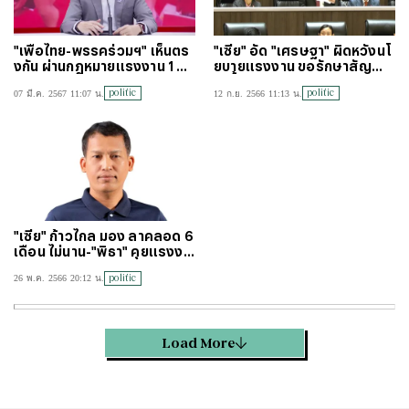
"เพื่อไทย-พรรคร่วมฯ" เห็นตร
"เซีย" อัด "เศรษฐา" ผิดหวังนโ
งกัน ผ่านกฎหมายแรงงาน 1 ฉบั
ยบายแรงงาน ขอรักษาสัญญา
บ ตีตก 1 ฉบับ
ไม่งั้นว้าวุ่นแน่ (คลิป)
politic
politic
07 มี.ค. 2567 11:07 น.
12 ก.ย. 2566 11:13 น.
"เซีย" ก้าวไกล มอง ลาคลอด 6
เดือน ไม่นาน-"พิธา" คุยแรงงา
นสมุทรปราการ
politic
26 พ.ค. 2566 20:12 น.
Load More