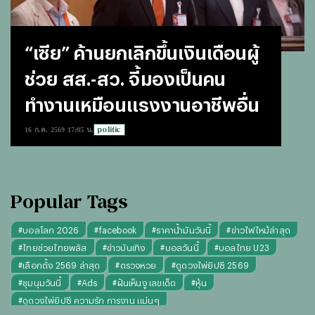
“เซีย” ค้านยกเลิกขึ้นเงินเดือนผู้
ช่วย สส.-สว. จี้มองเป็นคน
ทำงานเหมือนแรงงานอาชีพอื่น
politic
16 ก.ค. 2569 17:05 น.
Popular Tags
#
บอลโลก 2026
#
facebook
#
ราคาน้ำมันวันนี้
#
ข่าวไฟไหม้ล่าสุด
#
ไทยช่วยไทยพลัส
#
ข่าวบันเทิง
#
บอลวันนี้
#
บอลไทย U23
#
เลือกตั้ง 2569 ล่าสุด
#
ตรวจหวย
#
ดูดวงไพ่ยิปซี 2569
#
ชุมนุมวันนี้
#
Ads
#
ฝันเห็นงู เลขเด็ด
#
หุ้น
#
ดูดวงไพ่ยิปซี ความรัก การงาน แม่นๆ