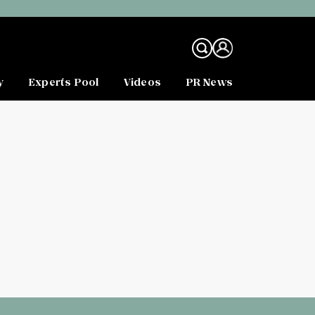
y
Experts Pool
Videos
PR News