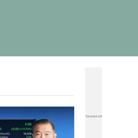
ดพระพิฆเนศ
#
ผลบอลสด
#
แคปชั่นน่ารัก
ั่นกวนๆ
#
ทำนายฝัน
#
เกมออนไลน์ เล่นกับเพื่อน
าษาอังกฤษเป็นไทย
#
แผนที่
#
อักษรพิเศษ
ทองทองย้อนหลัง
#
ราคาทองวันนี้
#
ราคาทองคํา
rath Money
#
บอลโลก
#
โปรแกรมบอลโลก
์ไอจี
#
ตรวจสอบบัตรสวัสดิการแห่งรัฐ
#
แคปชั่น
่นเด็ด
#
แคปชั่นอ่อย
#
แผนที่ประเทศไทย
ั่นภาษาอังกฤษ
#
คำคมความรัก
วดมนต์ก่อนนอน
#
ฟุตบอลทีมชาติไทย
าติไทย u23
#
ราคาน้ำมันวันนี้
#
เอฟเอคัพ
บาวคัพ
#
ฟุตบอลหญิงทีมชาติไทย
#
wellness
r Thailand : Life
#
คนละครึ่ง
็นเชียล Rewrite Her Life
#
นิวคาสเซิล
#
อาร์เซนอล
ร์พูล
#
เลสเตอร์
#
เวสต์แฮม
#
เชลซี
#
สเปอร์ส
ีฬาวันนี้
#
แมนซิตี้
#
พรีเมียร์ลีกล่าสุด
#
พรีเมียร์ลีก
Sponsored
ดเจ้าแม่กวนอิม
#
ประกันสังคม
#
ดูดวงรายวัน
ู
#
คําคมชีวิต
#
ลงทะเบียนฉีดวัคซีน
#
บอลไทย
ลย์บอลหญิงทีมชาติไทย
#
บัตรสวัสดิการแห่งรัฐ