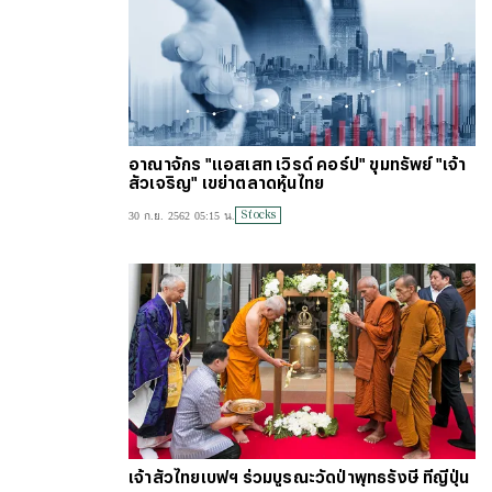
อาณาจักร "แอสเสท เวิรด์ คอร์ป" ขุมทรัพย์ "เจ้า
สัวเจริญ" เขย่าตลาดหุ้นไทย
Stocks
30 ก.ย. 2562 05:15 น.
เจ้าสัวไทยเบฟฯ ร่วมบูรณะวัดป่าพุทธรังษี ที่ญี่ปุ่น