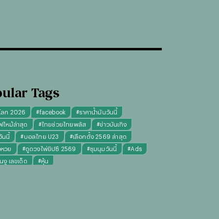
ular Tags
โลก 2026
#
facebook
#
ราคาน้ำมันวันนี้
ฟไหม้ล่าสุด
#
ไทยช่วยไทยพลัส
#
ข่าวบันเทิง
นนี้
#
บอลไทย U23
#
เลือกตั้ง 2569 ล่าสุด
จหวย
#
ดูดวงไพ่ยิปซี 2569
#
ชุมนุมวันนี้
#
Ads
็นงู เลขเด็ด
#
หุ้น
งไพ่ยิปซี ความรัก การงาน แม่นๆ
ทันใจ" รับฝากไหว้ ตักบาตร ถวายสังฆทาน
#
ปีชง 2569
มผู้หญิง
#
ทรงผมชาย
#
วันธงชัย
#
พรรคประชาชน
เงินล้าน 9 จบ
#
ราคาทองรูปพรรณวันนี้