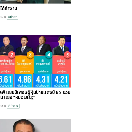
่ได้ทำงาน
other
35 น.
ัลฟ์ แชมป์เศรษฐีหุ้นป้ายแดงปี 62 รวย
าน แซง "หมอเสริฐ"
Stocks
23 น.