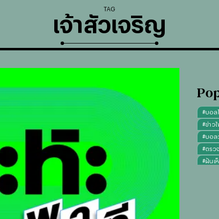
TAG
เจ้าสัวเจริญ
Pop
#
บอล
#
ข่าวไ
#
บอลวั
#
ตรว
#
ฝันเห
#
ดูดว
#
"บุญ
#
ทรงผ
#
คาถา