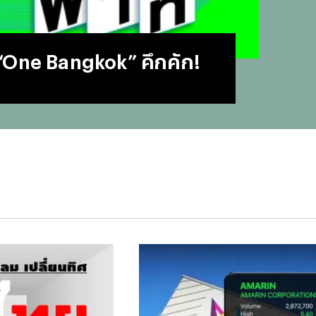
#
บทสว
#
แคปช
#
แปลภ
 “One Bangkok” คึกคัก!
#
ราคา
#
Thai
#
ฟอนต
#
แคปชั
#
แคปช
#
บทส
#
ทีมช
#
คารา
#
Mirro
#
พรูเด
#
ลิเวอ
#
ข่าวก
#
บทสว
#
แมนย
#
วอลเ