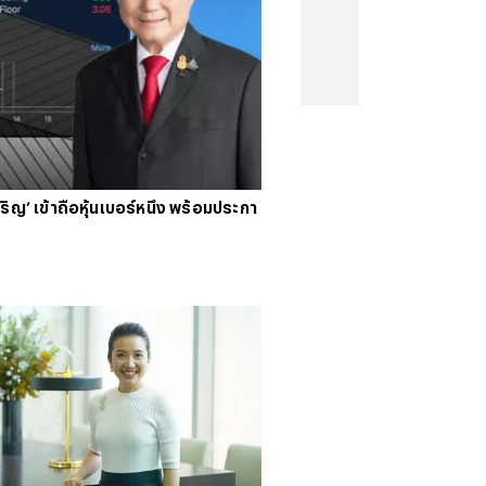
คนจน
#
ไทยลีก
#
เจลีก
#
โปรแกรมฟุตบอล
งคะแนนพรีเมียร์ลีก
#
ข่าวลิเวอร์พูล
#
โควิด-19
ริญ’ เข้าถือหุ้นเบอร์หนึ่ง พร้อมประกา