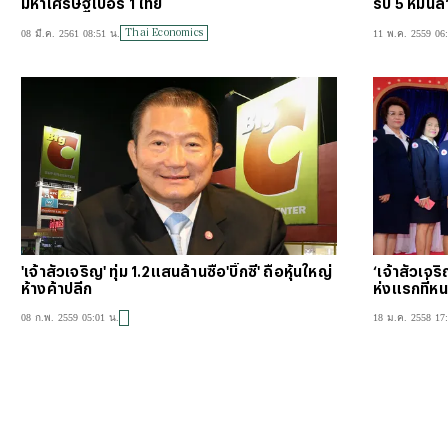
มหาเศรษฐีเบอร์ 1 ไทย
รับ 5 หมื่นล
Thai Economics
08 มี.ค. 2561 08:51 น.
11 พ.ค. 2559 06
'เจ้าสัวเจริญ' ทุ่ม 1.2แสนล้านซื้อ'บิ๊กซี' ถือหุ้นใหญ่
‘เจ้าสัวเจริ
ห้างค้าปลีก
ห่งแรกที่
08 ก.พ. 2559 05:01 น.
18 ม.ค. 2558 17