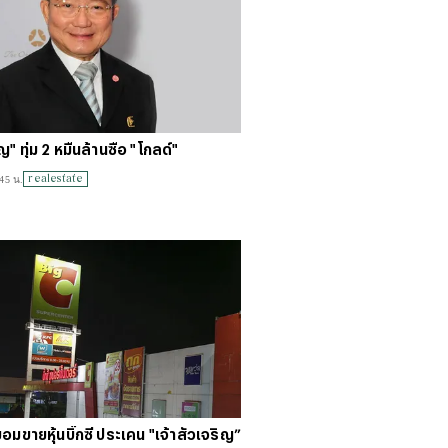
ญ" ทุ่ม 2 หมื่นล้านซื้อ "โกลด์"
realestate
45 น.
ยอมขายหุ้นบิ๊กซี ประเคน "เจ้าสัวเจริญ”