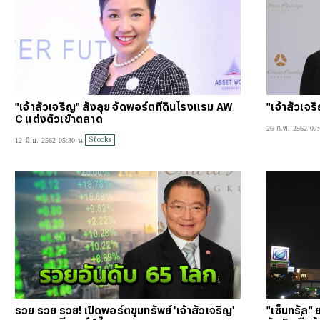
"เจ้าสัวเจริญ" สั่งลุย จัดพอร์ตที่ดินโรงแรม AW
"เจ้าสัวเจริ
C แต่งตัวเข้าตลาด
26 ก.พ. 2562 07:
Stocks
12 มิ.ย. 2562 05:30 น.
รวย รวย รวย! เปิดพอร์ตขุมทรัพย์ 'เจ้าสัวเจริญ'
"เซ็นทรัล" 