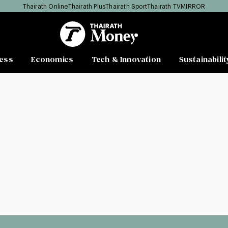
Thairath Online
Thairath Plus
Thairath Sport
Thairath TV
MIRROR
ess
Economics
Tech & Innovation
Sustainabilit