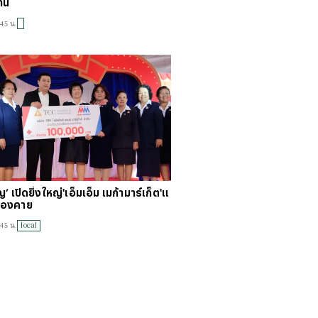
้าน
:45 น.
ญ’ เปิดยิ่งใหญ่'เอ็มเอ็ม เมก้ามาร์เก็ต'แ
หนองคาย
local
:45 น.