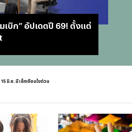
#
บทสว
#
แคปช
#
แปลภ
มเบิก” อัปเดตปี 69! ตั้งแต่
#
ราคา
#
Thai
t
#
ฟอนต
#
แคปชั
#
แคปช
#
บทส
#
ทีมช
#
คารา
5 มิ.ย. นี้ เช็กเงื่อนไขด่วน
#
Mirro
#
พรูเด
#
ลิเวอ
#
ข่าวก
#
บทสว
#
แมนย
#
วอลเ