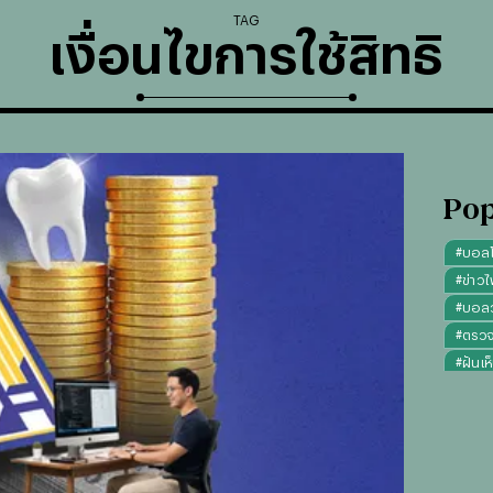
TAG
เงื่อนไขการใช้สิทธิ
Pop
#
บอล
#
ข่าวไ
#
บอลวั
#
ตรว
#
ฝันเห
#
ดูดว
#
"บุญ
#
ทรงผ
#
คาถา