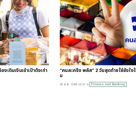
#
บัตร
#
ตารา
งเติมเงินเข้าเป๋าตังเท่า
“คนละครึ่ง พลัส” 2 วันสุดท้ายใช้ยังไงให
น
Finance and Banking
30 ธ.ค. 2568 16:32 น.