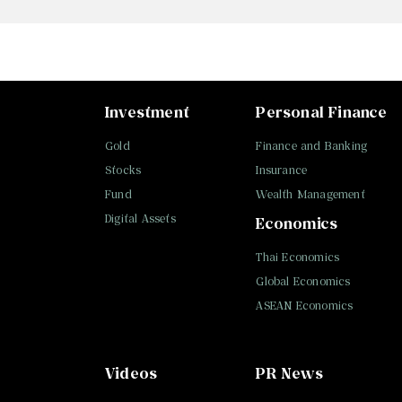
Investment
Personal Finance
Gold
Finance and Banking
Stocks
Insurance
Fund
Wealth Management
Digital Assets
Economics
Thai Economics
Global Economics
ASEAN Economics
Videos
PR News