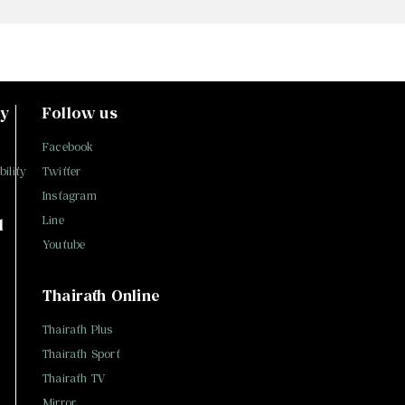
ty
Follow us
Facebook
ility
Twitter
Instagram
Line
l
Youtube
Thairath Online
Thairath Plus
Thairath Sport
Thairath TV
Mirror