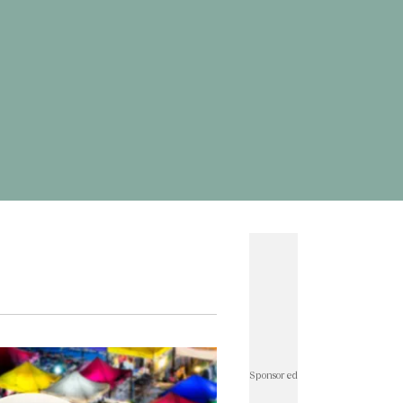
ดพระพิฆเนศ
#
ผลบอลสด
#
แคปชั่นน่ารัก
ั่นกวนๆ
#
ทำนายฝัน
#
เกมออนไลน์ เล่นกับเพื่อน
าษาอังกฤษเป็นไทย
#
แผนที่
#
อักษรพิเศษ
ทองทองย้อนหลัง
#
ราคาทองวันนี้
#
ราคาทองคํา
rath Money
#
บอลโลก
#
โปรแกรมบอลโลก
์ไอจี
#
ตรวจสอบบัตรสวัสดิการแห่งรัฐ
#
แคปชั่น
่นเด็ด
#
แคปชั่นอ่อย
#
แผนที่ประเทศไทย
ั่นภาษาอังกฤษ
#
คำคมความรัก
วดมนต์ก่อนนอน
#
ฟุตบอลทีมชาติไทย
าติไทย u23
#
ราคาน้ำมันวันนี้
#
เอฟเอคัพ
บาวคัพ
#
ฟุตบอลหญิงทีมชาติไทย
#
wellness
r Thailand : Life
#
คนละครึ่ง
็นเชียล Rewrite Her Life
#
นิวคาสเซิล
#
อาร์เซนอล
ร์พูล
#
เลสเตอร์
#
เวสต์แฮม
#
เชลซี
#
สเปอร์ส
ีฬาวันนี้
#
แมนซิตี้
#
พรีเมียร์ลีกล่าสุด
#
พรีเมียร์ลีก
ดเจ้าแม่กวนอิม
#
ประกันสังคม
#
ดูดวงรายวัน
ู
#
คําคมชีวิต
#
ลงทะเบียนฉีดวัคซีน
#
บอลไทย
Sponsored
ลย์บอลหญิงทีมชาติไทย
#
บัตรสวัสดิการแห่งรัฐ