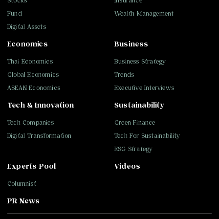
Stocks
Insurance
Fund
Wealth Management
Digital Assets
Economics
Business
Thai Economics
Business Strategy
Global Economics
Trends
ASEAN Economics
Executive Interviews
Tech & Innovation
Sustainability
Tech Companies
Green Finance
Digital Transformation
Tech For Sustainability
ESG Strategy
Experts Pool
Videos
Columnist
PR News