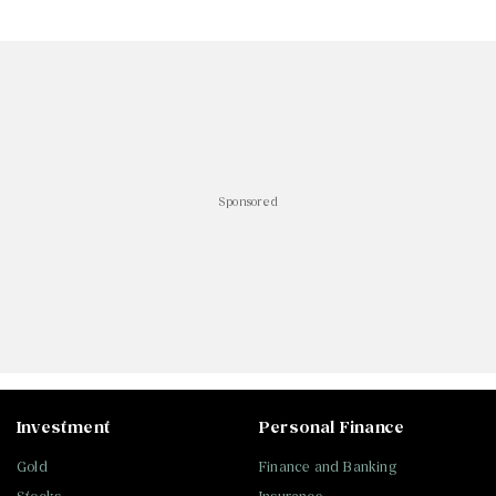
#
วอลเลย์บอลหญิงทีมชาติไทย
#
บัตรสวัสดิการแห่งรัฐ
#
บัตรคนจน
#
ไทยลีก
#
เจลีก
#
โปรแกรมฟุตบอล
#
ตารางคะแนนพรีเมียร์ลีก
#
ข่าวลิเวอร์พูล
#
โควิด-19
Sponsored
Investment
Personal Finance
Gold
Finance and Banking