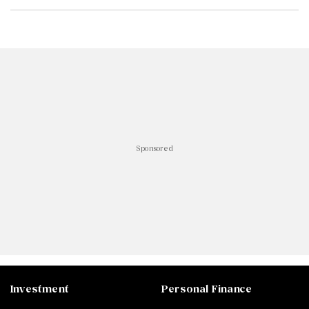
#
ไทยลีก
#
เจลีก
#
โปรแกรมฟุตบอล
#
ตารางคะแนนพรีเมียร์ลีก
#
ข่าวลิเวอร์พูล
#
โควิด-19
Sponsored
Investment
Personal Finance