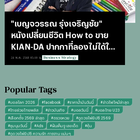
"เบญจวรรณ รุ่งเจริญชัย"
หนังเปลี่ยนชีวิต How to ขาย
KIAN-DA ปากกาที่ลองไม่ได้ใน
ร้าน 7-11
Business Strategy
24 พ.ค. 2568 05:10 น.
Popular Tags
#
บอลโลก 2026
#
facebook
#
ราคาน้ำมันวันนี้
#
ข่าวไฟไหม้ล่าสุด
#
ไทยช่วยไทยพลัส
#
ข่าวบันเทิง
#
บอลวันนี้
#
บอลไทย U23
#
เลือกตั้ง 2569 ล่าสุด
#
ตรวจหวย
#
ดูดวงไพ่ยิปซี 2569
#
ชุมนุมวันนี้
#
Ads
#
ฝันเห็นงู เลขเด็ด
#
หุ้น
#
ดูดวงไพ่ยิปซี ความรัก การงาน แม่นๆ