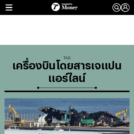
TAG
เครื่องบินโดยสารเจแปน
แอร์ไลน์