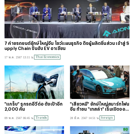
7 ค่ายรถยนต์ยักษ์ใหญ่จีน โชว์แผนธุรกิจ ดึงผู้ผลิตชิ้นส่วน เข้าสู่ S
upply Chain ปั้นฮับ EV อาเซียน
Thai Economics
17 พ.ค. 2567 13:11 น.
"แกร็บ" รุกรถอีวีต่อ ตั้งเป้าอีก
"เสียวหมี่" ยักษ์ใหญ่สมาร์ทโฟน
2,000 คัน
จีน ท้าชน "เทสล่า" เริ่มเปิดจอง
รถ EV รุ่นใหม่
Trends
foreign
09 พ.ค. 2567 06:45 น.
28 มี.ค. 2567 14:51 น.