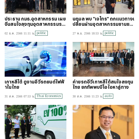
ประธาน กมธ.อุตสาหกรรม เผย
นฤมล พบ "เจโทร" ถกแนวทางเ
จีนสนใจลงทุนอุตสาหกรรมรถ
ปลี่ยนผ่านอุตสาหกรรมยานยน
ยนต์อีวีเพิ่มในไทย
ต์ สู่ ผลิตรถอีวี
politic
politic
02 ธ.ค. 2566 11:11 น.
27 พ.ย. 2566 18:53 น.
เกาหลีใต้ ดูงานอีวีรถยนต์ไฟฟ้
ค่ายรถอีวีเกาหลีใต้สนใจลงทุน
าในไทย
ไทย ยกทัพพบบีโอไอหาลู่ทาง
Thai Economics
auto
31 ส.ค. 2566 07:53 น.
30 ส.ค. 2566 11:23 น.