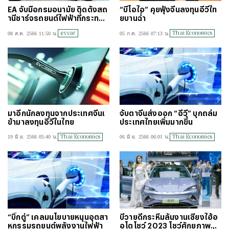
EA จับมือกรมอนามัย ติดตั้งสถ
“บีโอไอ” คุยฟุ้งจีนลงทุนอีวีไท
านีชาร์จรถยนต์ไฟฟ้าที่กระทรว
ยบานฉ่ำ
งสาธารณสุข
evcar
Thai Economics
08 ส.ค. 2566 11:50 น.
05 ก.ค. 2566 07:13 น.
มาอีกนักลงทุนจากประเทศจีนเ
จับตาจีนส่งออก “อีวี” บุกถล่ม
ข้ามาลงทุนอีวีในไทย
ประเทศไทยเพิ่มมากขึ้น
Thai Economics
Thai Economics
19 มิ.ย. 2566 05:40 น.
06 มิ.ย. 2566 06:01 น.
“บิ๊กตู่” เคลมนโยบายหนุนอุตสา
บีวายดีกระหึ่มลั่นงานเซี่ยงไฮ้อ
หกรรมรถยนต์พลังงานไฟฟ้า
อโตโชว์ 2023 โชว์ศักยภาพรุก