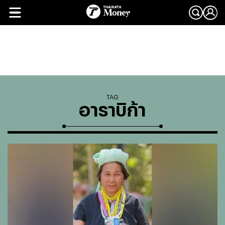
TAG
อาราบิก้า