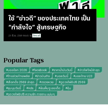
ใช้ “ข่าวดี” ของประเทศไทย เป็น
“กำลังใจ” สู้เศรษฐกิจ
local
23 มิ.ย. 2569 04:41 น.
Popular Tags
#
บอลโลก 2026
#
facebook
#
ราคาน้ำมันวันนี้
#
ข่าวไฟไหม้ล่าสุด
#
ไทยช่วยไทยพลัส
#
ข่าวบันเทิง
#
บอลวันนี้
#
บอลไทย U23
#
เลือกตั้ง 2569 ล่าสุด
#
ตรวจหวย
#
ดูดวงไพ่ยิปซี 2569
#
ชุมนุมวันนี้
#
Ads
#
ฝันเห็นงู เลขเด็ด
#
หุ้น
#
ดูดวงไพ่ยิปซี ความรัก การงาน แม่นๆ
#
"บุญทันใจ" รับฝากไหว้ ตักบาตร ถวายสังฆทาน
#
ปีชง 2569
#
ทรงผมผู้หญิง
#
ทรงผมชาย
#
วันธงชัย
#
พรรคประชาชน