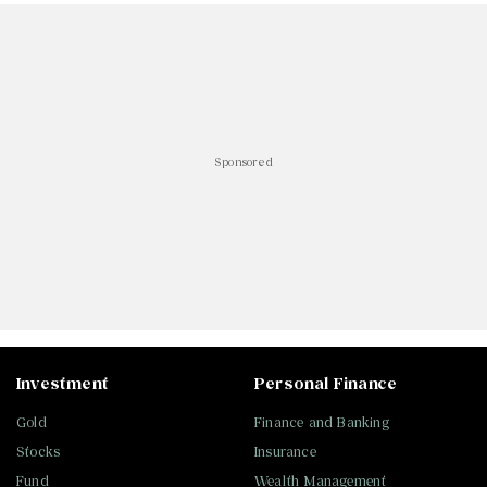
Sponsored
Investment
Personal Finance
Gold
Finance and Banking
Stocks
Insurance
Fund
Wealth Management