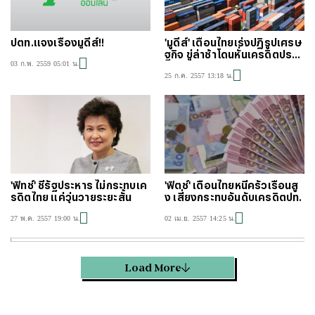
ปตท.แจงเรื่องมูดี้ส์!!
'มูดีส์' เตือนไทยเร่งปฏิรูปเศรษ
ฐกิจ ขู่ล่าช้าโดนหั่นเครดิตประเ
03 ก.พ. 2559 05:01 น.
ทศ
25 ก.ค. 2557 13:18 น.
'ฟิทช์' ชี้รัฐประหาร ไม่กระทบเค
'ฟิตช์' เตือนไทยหนี้ครัวเรือนสู
รดิตไทย แค่วุ่นวายระยะสั้น
ง เสี่ยงกระทบอันดับเครดิตปท.
27 พ.ค. 2557 19:00 น.
02 เม.ย. 2557 14:25 น.
Load More