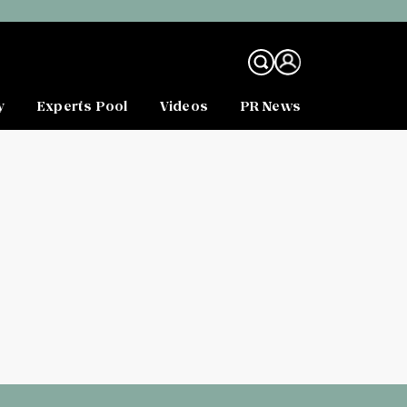
y
Experts Pool
Videos
PR News