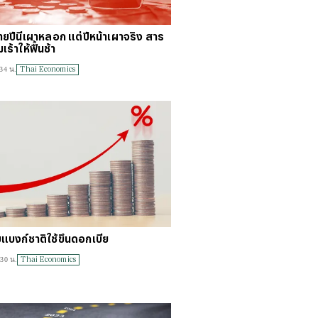
ยปีนี้เผาหลอก แต่ปีหน้าเผาจริง สาร
ร้าให้ฟื้นช้า
Thai Economics
34 น.
แบงก์ชาติใช้ขึ้นดอกเบี้ย
Thai Economics
:30 น.