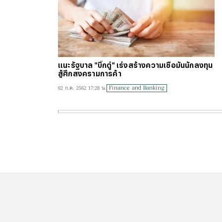
แนะรัฐบาล "บิ๊กตู่" เร่งสร้างความเชื่อมั่นนักลงทุน
สู้ศึกสงครามการค้า
Finance and Banking
02 ก.ค. 2562 17:28 น.