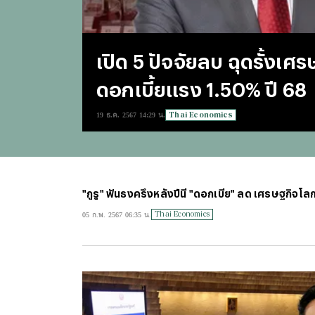
เปิด 5 ปัจจัยลบ ฉุดรั้งเศ
ดอกเบี้ยแรง 1.50% ปี 68
Thai Economics
19 ธ.ค. 2567 14:29 น.
"กูรู" ฟันธงครึ่งหลังปีนี้ "ดอกเบี้ย" ลด เศรษฐกิจ
Thai Economics
05 ก.พ. 2567 06:35 น.