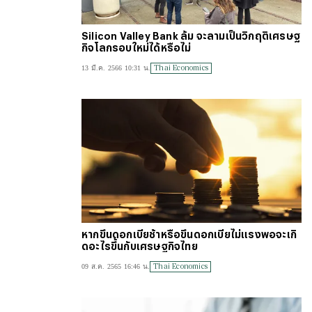
Silicon Valley Bank ล้ม จะลามเป็นวิกฤติเศรษฐ
กิจโลกรอบใหม่ได้หรือไม่
Thai Economics
13 มี.ค. 2566 10:31 น.
หากขึ้นดอกเบี้ยช้าหรือขึ้นดอกเบี้ยไม่แรงพอจะเกิ
ดอะไรขึ้นกับเศรษฐกิจไทย
Thai Economics
09 ส.ค. 2565 16:46 น.