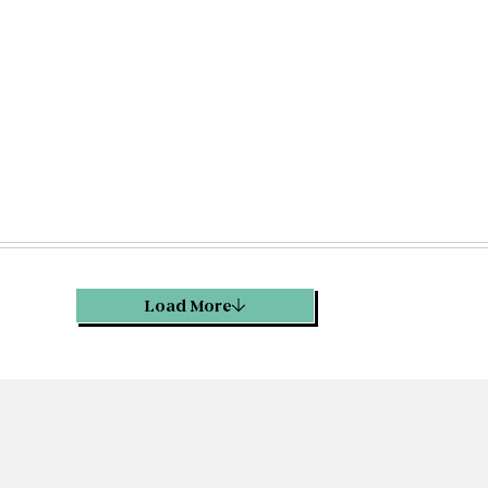
Load More