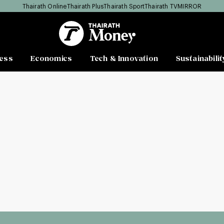
Thairath Online
Thairath Plus
Thairath Sport
Thairath TV
MIRROR
ess
Economics
Tech & Innovation
Sustainabilit