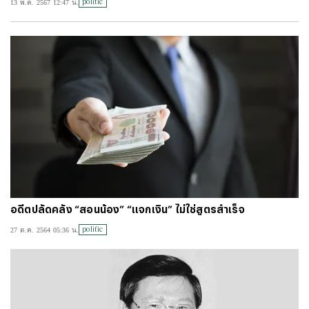
politic
13 พ.ค. 2567 12:47 น.
#
ไทยลีก
#
เจลีก
#
โปรแกรมฟุตบอล
#
ตารางคะแนนพรีเมียร์ลีก
#
ข่าวลิเวอร์พูล
#
โควิด-19
อดีตปลัดคลัง “สอนน้อง” “แจกเงิน” ไม่ใช่สูตรสำเร็จ
politic
27 ต.ค. 2564 05:36 น.