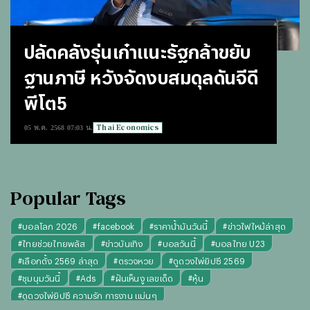
ปลัดคลังรุ่นเก๋าแนะรัฐกล้าขยับ
ฐานภาษี หวังจัดงบสมดุลดันจีดี
พีโต5
Thai Economics
05 พ.ค. 2568 07:03 น.
Popular Tags
#
บอลโลก 2026
#
facebook
#
ราคาน้ำมันวันนี้
#
ข่าวไฟไหม้ล่าสุด
#
ไทยช่วยไทยพลัส
#
ข่าวบันเทิง
#
บอลวันนี้
#
บอลไทย U23
#
เลือกตั้ง 2569 ล่าสุด
#
ตรวจหวย
#
ดูดวงไพ่ยิปซี 2569
#
ชุมนุมวันนี้
#
Ads
#
ฝันเห็นงู เลขเด็ด
#
หุ้น
#
ดูดวงไพ่ยิปซี ความรัก การงาน แม่นๆ