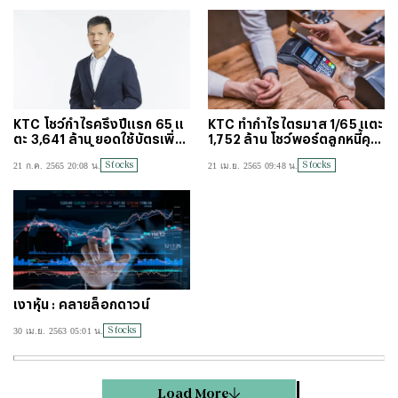
KTC โชว์กำไรครึ่งปีแรก 65 แ
KTC ทำกำไรไตรมาส 1/65 แตะ
ตะ 3,641 ล้าน ยอดใช้บัตรเพิ่ม
1,752 ล้าน โชว์พอร์ตลูกหนี้คุณ
รับเศรษฐกิจฟื้น
ภาพ 90,208 ล้าน
Stocks
Stocks
21 ก.ค. 2565 20:08 น.
21 เม.ย. 2565 09:48 น.
เงาหุ้น : คลายล็อกดาวน์
Stocks
30 เม.ย. 2563 05:01 น.
Load More