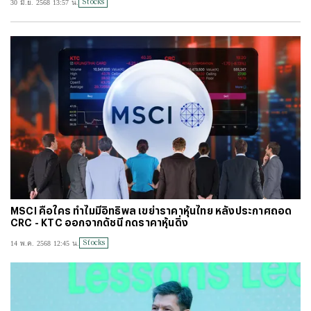
Stocks
30 มิ.ย. 2568 13:57 น.
#
ไทยลีก
#
เจลีก
#
โปรแกรมฟุตบอล
#
ตารางคะแนนพรีเมียร์ลีก
#
ข่าวลิเวอร์พูล
#
โควิด-19
MSCI คือใคร ทำไมมีอิทธิพล เขย่าราคาหุ้นไทย หลังประกาศถอด
CRC - KTC ออกจากดัชนี กดราคาหุ้นดิ่ง
Stocks
14 พ.ค. 2568 12:45 น.