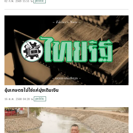
politic
02 ก.พ. 2569 15:51 น.
#
ไทยลีก
#
เจลีก
#
โปรแกรมฟุตบอล
#
ตารางคะแนนพรีเมียร์ลีก
#
ข่าวลิเวอร์พูล
#
โควิด-19
อุ้มเกษตรไม่ใช่แค่มุ่งเติมเงิน
politic
16 ต.ค. 2568 04:28 น.