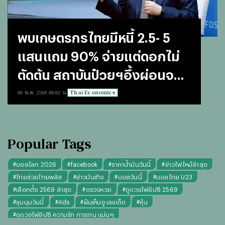
พบเกษตรกรไทยมีหนี้ 2.5- 5
แสนแถม 90% จ่ายแต่ดอกไม่
ตัดต้น สถาบันป๋วยฯอึ้งผ่อนจน
ตายก็ไม่หมด
Thai Economics
06 พ.ค. 2569 08:02 น.
Popular Tags
#
บอลโลก 2026
#
facebook
#
ราคาน้ำมันวันนี้
#
ข่าวไฟไหม้ล่าสุด
#
ไทยช่วยไทยพลัส
#
ข่าวบันเทิง
#
บอลวันนี้
#
บอลไทย U23
#
เลือกตั้ง 2569 ล่าสุด
#
ตรวจหวย
#
ดูดวงไพ่ยิปซี 2569
#
ชุมนุมวันนี้
#
Ads
#
ฝันเห็นงู เลขเด็ด
#
หุ้น
#
ดูดวงไพ่ยิปซี ความรัก การงาน แม่นๆ