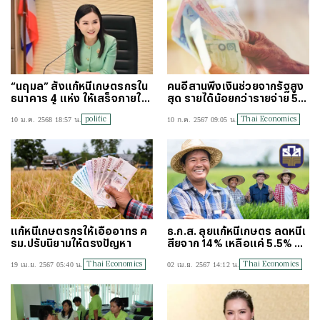
“นฤมล” สั่งแก้หนี้เกษตรกรใน
คนอีสานพึ่งเงินช่วยจากรัฐสูง
ธนาคาร 4 แห่ง ให้เสร็จภายใน
สุด รายได้น้อยกว่ารายจ่าย 5,3
22 มี.ค. นี้
96 บาทต่อเดือน
politic
Thai Economics
10 ม.ค. 2568 18:57 น.
10 ก.ค. 2567 09:05 น.
แก้หนี้เกษตรกรให้เอื้ออาทร ค
ธ.ก.ส. ลุยแก้หนี้เกษตร ลดหนี้เ
รม.ปรับนิยามให้ตรงปัญหา
สียจาก 14% เหลือแค่ 5.5% ดึง
กลับเข้าระบบ 7 แสนราย
Thai Economics
Thai Economics
19 เม.ย. 2567 05:40 น.
02 เม.ย. 2567 14:12 น.