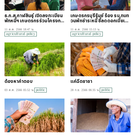
ธ.ก.ส.กาฬสินธุ์ เปิดลงทะเบียน
เกษตรกรบุรีรัมย์ ร้อง รบ.ทบท
พักหนี้ฯ เกษตรกรร่วมโครงกา
วนพักชำระหนี้ ชี้ลดดอกเบี้ยเห
รเพียบ คาดยอดจะถึง 80%
ลือ 1% ต่อปีดีกว่า
11 ต.ค. 2566 18:47 น.
11 ต.ค. 2566 15:13 น.
agricultural-policy
agricultural-policy
ต้องหาคำตอบ
แค่ฉีดยาชา
politic
politic
03 ต.ค. 2566 05:52 น.
28 ก.ย. 2566 06:35 น.