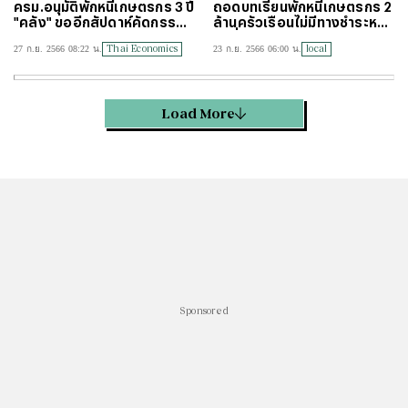
ครม.อนุมัติพักหนี้เกษตรกร 3 ปี
ถอดบทเรียนพักหนี้เกษตรกร 2
"คลัง" ขออีกสัปดาห์คัดกรรมก
ล้านครัวเรือนไม่มีทางชำระหนี้ห
าร "ดิจิทัล วอลเล็ต"
มดชั่วชีวิต
Thai Economics
local
27 ก.ย. 2566 08:22 น.
23 ก.ย. 2566 06:00 น.
Load More
Sponsored