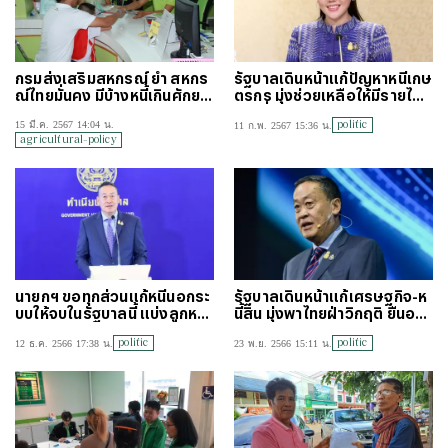
กรมส่งเสริมสหกรณ์ ย้ำ สหกร
รัฐบาลเดินหน้าแก้ปัญหาหนี้เกษ
ณ์ไทยมั่นคง มีบ้างหนี้เกินศักยภ
ตรกร มุ่งช่วยเหลือให้มีรายได้อ
าพ ไม่ลดจำนวนผิดสังเกต
ย่างยั่งยืน
politic
15 มี.ค. 2567 14:04 น.
11 ก.พ. 2567 15:36 น.
agricultural-policy
นายกฯ ขอทุกส่วนแก้หนี้นอกระ
รัฐบาลเดินหน้าแก้เศรษฐกิจ-ห
บบให้จบในรัฐบาลนี้ แบ่งลูกหนี้
นี้สิน มุ่งพาไทยฝ่าวิกฤติ ยืนอย่า
ออกเป็น 4 กลุ่ม
งสง่างามบนเวทีโลก
politic
politic
12 ธ.ค. 2566 17:38 น.
23 พ.ย. 2566 15:11 น.