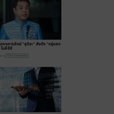
โครงการยักษ์ “สุริยะ” สั่งตั้ง “กลุ่มลง
 ในอีอีซี
Thai Economics
10 น.