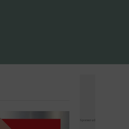
ดพระพิฆเนศ
#
ผลบอลสด
#
แคปชั่นน่ารัก
ั่นกวนๆ
#
ทำนายฝัน
#
เกมออนไลน์ เล่นกับเพื่อน
าษาอังกฤษเป็นไทย
#
แผนที่
#
อักษรพิเศษ
ทองทองย้อนหลัง
#
ราคาทองวันนี้
#
ราคาทองคํา
rath Money
#
บอลโลก
#
โปรแกรมบอลโลก
์ไอจี
#
ตรวจสอบบัตรสวัสดิการแห่งรัฐ
#
แคปชั่น
่นเด็ด
#
แคปชั่นอ่อย
#
แผนที่ประเทศไทย
ั่นภาษาอังกฤษ
#
คำคมความรัก
วดมนต์ก่อนนอน
#
ฟุตบอลทีมชาติไทย
าติไทย u23
#
ราคาน้ำมันวันนี้
#
เอฟเอคัพ
บาวคัพ
#
ฟุตบอลหญิงทีมชาติไทย
#
wellness
r Thailand : Life
#
คนละครึ่ง
็นเชียล Rewrite Her Life
#
นิวคาสเซิล
#
อาร์เซนอล
ร์พูล
#
เลสเตอร์
#
เวสต์แฮม
#
เชลซี
#
สเปอร์ส
ีฬาวันนี้
#
แมนซิตี้
#
พรีเมียร์ลีกล่าสุด
#
พรีเมียร์ลีก
ดเจ้าแม่กวนอิม
#
ประกันสังคม
#
ดูดวงรายวัน
ู
#
คําคมชีวิต
#
ลงทะเบียนฉีดวัคซีน
#
บอลไทย
Sponsored
ลย์บอลหญิงทีมชาติไทย
#
บัตรสวัสดิการแห่งรัฐ