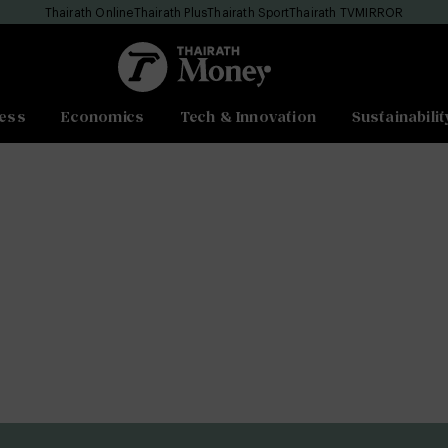
Thairath Online
Thairath Plus
Thairath Sport
Thairath TV
MIRROR
ess
Economics
Tech & Innovation
Sustainabilit