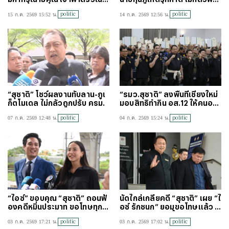
ณวรีฯ” โปรดเกล้าฯ พระราชท
งศาลปกครอง
politic
politic
15 ก.ค. 2569 15:52 น.
14 ก.ค. 2569 12:56 น.
านแจกันดอกไม้
“สุชาติ” โชว์ผลงานทับลาน-ภูเ
“รมว.สุชาติ” ลงพื้นที่เชียงใหม่
ก็ตโมเดล ไม่กลัวถูกปรับ ครม.
มอบสิทธิทำกิน อส.12 ให้คนอยู่
กับป่า 49 หมู่บ้าน กว่า 7,700 ไ
politic
politic
07 ก.ค. 2569 12:48 น.
04 ก.ค. 2569 15:24 น.
ร่
“ไอซ์” ขอบคุณ “สุชาติ” ถอนฟ้
นัดไกล่เกลี่ยคดี “สุชาติ” เผย “ไ
องคดีหมิ่นประมาท ขอโทษทุกฝ่
อซ์ รักชนก” ยอมขอโทษแล้ว ใ
ายใช้ถ้อยคำทำไม่สบายใจ
ห้อภัยเฉพาะคดีนี้
politic
politic
03 ก.ค. 2569 17:21 น.
03 ก.ค. 2569 17:02 น.