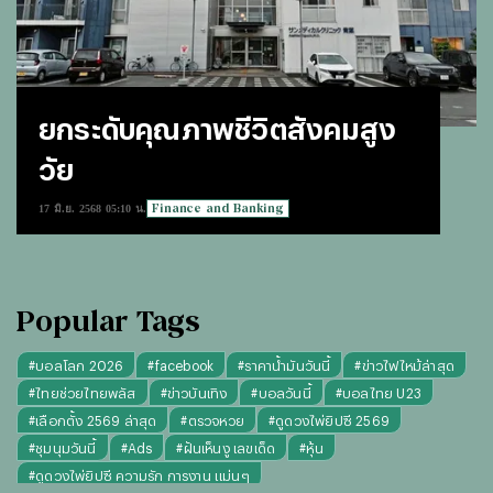
ยกระดับคุณภาพชีวิตสังคมสูง
วัย
Finance and Banking
17 มิ.ย. 2568 05:10 น.
Popular Tags
#
บอลโลก 2026
#
facebook
#
ราคาน้ำมันวันนี้
#
ข่าวไฟไหม้ล่าสุด
#
ไทยช่วยไทยพลัส
#
ข่าวบันเทิง
#
บอลวันนี้
#
บอลไทย U23
#
เลือกตั้ง 2569 ล่าสุด
#
ตรวจหวย
#
ดูดวงไพ่ยิปซี 2569
#
ชุมนุมวันนี้
#
Ads
#
ฝันเห็นงู เลขเด็ด
#
หุ้น
#
ดูดวงไพ่ยิปซี ความรัก การงาน แม่นๆ