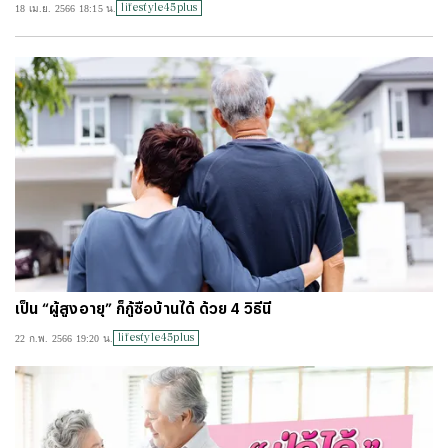
lifestyle45plus
18 เม.ย. 2566 18:15 น.
#
ไทยลีก
#
เจลีก
#
โปรแกรมฟุตบอล
#
ตารางคะแนนพรีเมียร์ลีก
#
ข่าวลิเวอร์พูล
#
โควิด-19
เป็น “ผู้สูงอายุ” ก็กู้ซื้อบ้านได้ ด้วย 4 วิธีนี้
lifestyle45plus
22 ก.พ. 2566 19:20 น.