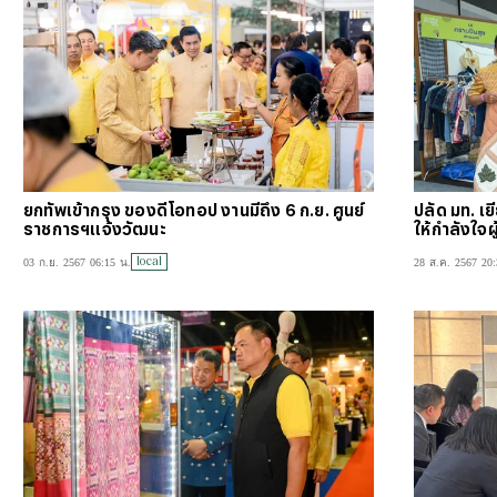
ยกทัพเข้ากรุง ของดีโอทอป งานมีถึง 6 ก.ย. ศูนย์
ปลัด มท. เ
ราชการฯแจ้งวัฒนะ
ให้กำลังใ
local
03 ก.ย. 2567 06:15 น.
28 ส.ค. 2567 20: