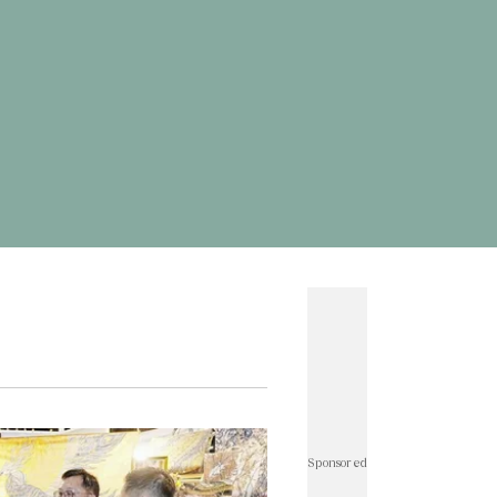
ดพระพิฆเนศ
#
ผลบอลสด
#
แคปชั่นน่ารัก
ั่นกวนๆ
#
ทำนายฝัน
#
เกมออนไลน์ เล่นกับเพื่อน
าษาอังกฤษเป็นไทย
#
แผนที่
#
อักษรพิเศษ
ทองทองย้อนหลัง
#
ราคาทองวันนี้
#
ราคาทองคํา
rath Money
#
บอลโลก
#
โปรแกรมบอลโลก
์ไอจี
#
ตรวจสอบบัตรสวัสดิการแห่งรัฐ
#
แคปชั่น
่นเด็ด
#
แคปชั่นอ่อย
#
แผนที่ประเทศไทย
ั่นภาษาอังกฤษ
#
คำคมความรัก
วดมนต์ก่อนนอน
#
ฟุตบอลทีมชาติไทย
าติไทย u23
#
ราคาน้ำมันวันนี้
#
เอฟเอคัพ
บาวคัพ
#
ฟุตบอลหญิงทีมชาติไทย
#
wellness
r Thailand : Life
#
คนละครึ่ง
็นเชียล Rewrite Her Life
#
นิวคาสเซิล
#
อาร์เซนอล
ร์พูล
#
เลสเตอร์
#
เวสต์แฮม
#
เชลซี
#
สเปอร์ส
ีฬาวันนี้
#
แมนซิตี้
#
พรีเมียร์ลีกล่าสุด
#
พรีเมียร์ลีก
ดเจ้าแม่กวนอิม
#
ประกันสังคม
#
ดูดวงรายวัน
ู
#
คําคมชีวิต
#
ลงทะเบียนฉีดวัคซีน
#
บอลไทย
Sponsored
ลย์บอลหญิงทีมชาติไทย
#
บัตรสวัสดิการแห่งรัฐ