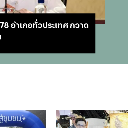
#
บทสว
#
แคปช
#
แปลภ
78 อำเภอทั่วประเทศ กวาด
#
ราคา
#
Thai
น
#
ฟอนต
#
แคปชั
#
แคปช
#
บทส
#
ทีมช
#
คารา
#
Mirro
#
พรูเด
#
ลิเวอ
#
ข่าวก
#
บทสว
#
แมนย
#
วอลเ