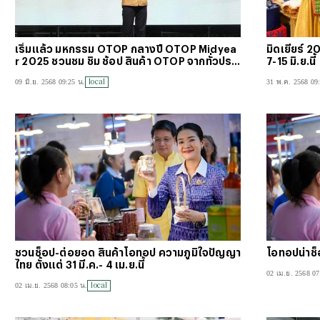
เริ่มแล้ว มหกรรม OTOP กลางปี OTOP Midyea
มิดเยียร์ 2
r 2025 ชวนชม ชิม ช้อป สินค้า OTOP จากทั่วประเ
7-15 มิ.ย.นี้
ทศ
local
09 มิ.ย. 2568 09:25 น.
31 พ.ค. 2568 09
ชวนช็อป-ต่อยอด สินค้าโอทอป ความภูมิใจปัญญา
โอทอปน่าช
ไทย ตั้งแต่ 31 มี.ค.- 4 เม.ย.นี้
02 เม.ย. 2568 07
local
02 เม.ย. 2568 08:05 น.