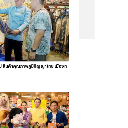
คนจน
#
ไทยลีก
#
เจลีก
#
โปรแกรมฟุตบอล
งคะแนนพรีเมียร์ลีก
#
ข่าวลิเวอร์พูล
#
โควิด-19
 สินค้าคุณภาพภูมิปัญญาไทย เมืองท