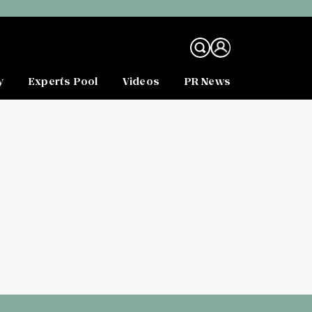
y
Experts Pool
Videos
PR News