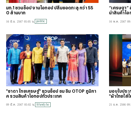
มท.1 ชวนช็อป งานโอทอป ปลื้มยอดทะลุ กว่า 55
“เศรษฐา” สั
0 ล้านบาท
นำสินค้าโ
politic
16 มิ.ย. 2567 05:05 น.
16 พ.ค. 2567 09
"ชาดา ไทยเศรษฐ์" ชวนช็อป ชม ชิม OTOP ภูมิภา
มอบใบประก
ค รวมสินค้าโอทอปทั่วประเทศ
"ผ้าไทยใส่ใ
lifestyle
09 มี.ค. 2567 05:02 น.
21 ธ.ค. 2566 09: