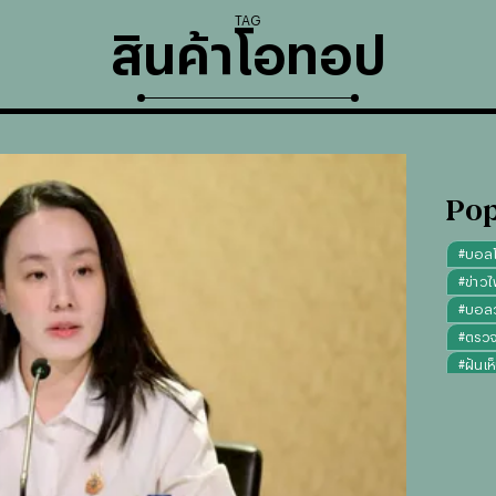
TAG
สินค้าโอทอป
Pop
#
บอล
#
ข่าวไ
#
บอลวั
#
ตรว
#
ฝันเห
#
ดูดว
#
"บุญ
#
ทรงผ
#
คาถา