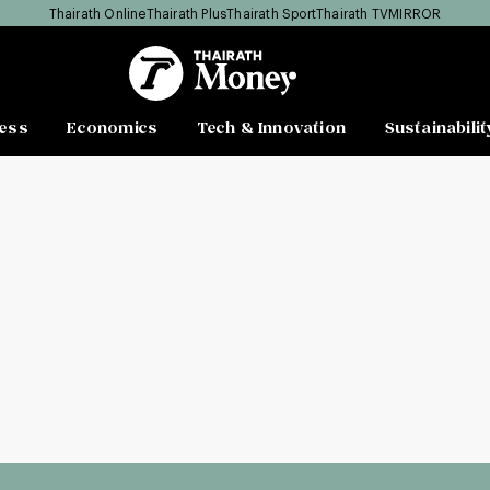
Thairath Online
Thairath Plus
Thairath Sport
Thairath TV
MIRROR
ess
Economics
Tech & Innovation
Sustainabilit