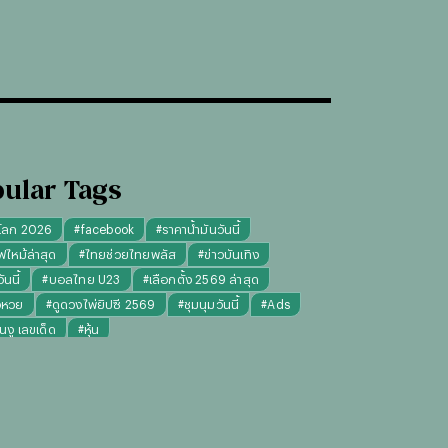
ular Tags
โลก 2026
#
facebook
#
ราคาน้ำมันวันนี้
ฟไหม้ล่าสุด
#
ไทยช่วยไทยพลัส
#
ข่าวบันเทิง
นนี้
#
บอลไทย U23
#
เลือกตั้ง 2569 ล่าสุด
จหวย
#
ดูดวงไพ่ยิปซี 2569
#
ชุมนุมวันนี้
#
Ads
็นงู เลขเด็ด
#
หุ้น
งไพ่ยิปซี ความรัก การงาน แม่นๆ
ทันใจ" รับฝากไหว้ ตักบาตร ถวายสังฆทาน
#
ปีชง 2569
มผู้หญิง
#
ทรงผมชาย
#
วันธงชัย
#
พรรคประชาชน
เงินล้าน 9 จบ
#
ราคาทองรูปพรรณวันนี้