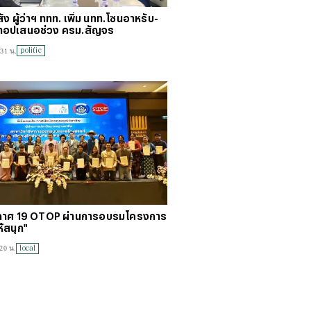
่ง ผู้ว่าฯ ททท. เพิ่ม นทท.โซนอาหรับ-
อทอปเสนอช่วง ครม.สัญจร
politic
:31 น.
าศ 19 OTOP ผ่านการอบรมโครงการ
ห้สนุก"
local
20 น.