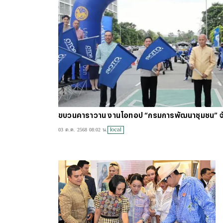
ขบวนคาราวาน งานโอทอป “กรมการพัฒนาชุมชน” จ
local
03 ต.ค. 2568 08:02 น.