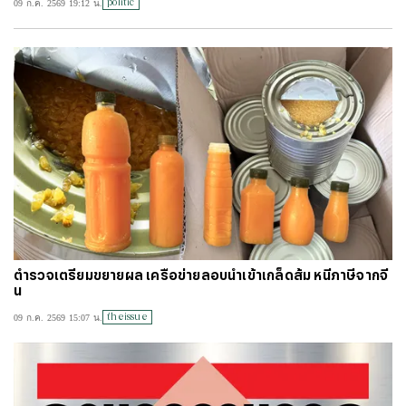
politic
09 ก.ค. 2569 19:12 น.
#
ไทยลีก
#
เจลีก
#
โปรแกรมฟุตบอล
#
ตารางคะแนนพรีเมียร์ลีก
#
ข่าวลิเวอร์พูล
#
โควิด-19
ตำรวจเตรียมขยายผล เครือข่ายลอบนำเข้าเกล็ดส้ม หนีภาษีจากจี
น
theissue
09 ก.ค. 2569 15:07 น.