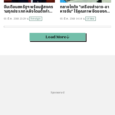
จีนเตือนสหรัฐฯ พร้อมสู้สงคร
ทลายโกดัง "เครื่องสำอาง-อา
ามทุกประเภท หลังโดนตั้งกำแพ
หารจีน" ไร้คุณภาพ ยึดของกล
งภาษีนำเข้า
าง 4 แสนชิ้น
foreign
crime
05 มี.ค. 2568 23:29 น.
05 มี.ค. 2568 14:14 น.
Load More
Sponsored