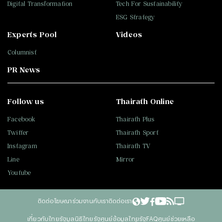
Digital Transformation
Tech For Sustainability
ESG Strategy
Experts Pool
Videos
Columnist
PR News
Follow us
Thairath Online
Facebook
Thairath Plus
Twitter
Thairath Sport
Instagram
Thairath TV
Line
Mirror
Youtube
ติดต่อโฆษณา
ร่วมงานกับเรา
ติดต่อเรา
เกี่ยวกับไทยรัฐ
มูลนิธิไทยรัฐ
ศูนย์ข้อมูลไทยรัฐ
FAQ
ศูนย์ช่วยเหลือ