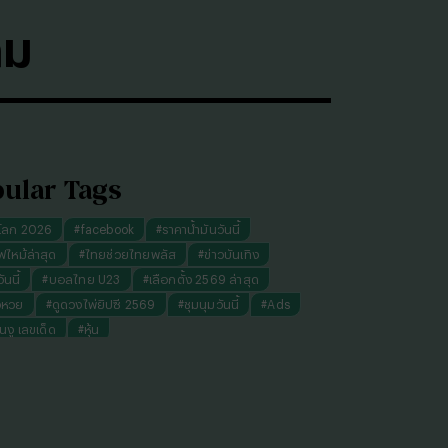
คม
ular Tags
โลก 2026
#
facebook
#
ราคาน้ำมันวันนี้
ฟไหม้ล่าสุด
#
ไทยช่วยไทยพลัส
#
ข่าวบันเทิง
นนี้
#
บอลไทย U23
#
เลือกตั้ง 2569 ล่าสุด
จหวย
#
ดูดวงไพ่ยิปซี 2569
#
ชุมนุมวันนี้
#
Ads
็นงู เลขเด็ด
#
หุ้น
งไพ่ยิปซี ความรัก การงาน แม่นๆ
ทันใจ" รับฝากไหว้ ตักบาตร ถวายสังฆทาน
#
ปีชง 2569
มผู้หญิง
#
ทรงผมชาย
#
วันธงชัย
#
พรรคประชาชน
เงินล้าน 9 จบ
#
ราคาทองรูปพรรณวันนี้