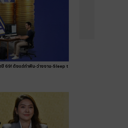
คนจน
#
ไทยลีก
#
เจลีก
#
โปรแกรมฟุตบอล
งคะแนนพรีเมียร์ลีก
#
ข่าวลิเวอร์พูล
#
โควิด-19
ดตปี 69! ตั้งแต่ทำฟัน-ว่างงาน-Sleep t