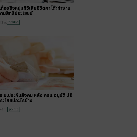
ท็จจริงหนุ่มทีวีเสียชีวิตคาโต๊ะทำงาน
ามสิทธิประโยชน์
politic
43 น.
ร.บ.ประกันสังคม หลัง ครม.อนุมัติ ปรั
ประโยชน์อะไรบ้าง
politic
:49 น.