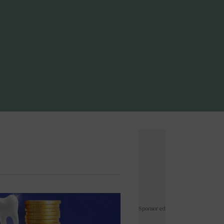
ดพระพิฆเนศ
#
ผลบอลสด
#
แคปชั่นน่ารัก
ั่นกวนๆ
#
ทำนายฝัน
#
เกมออนไลน์ เล่นกับเพื่อน
าษาอังกฤษเป็นไทย
#
แผนที่
#
อักษรพิเศษ
ทองทองย้อนหลัง
#
ราคาทองวันนี้
#
ราคาทองคํา
rath Money
#
บอลโลก
#
โปรแกรมบอลโลก
์ไอจี
#
ตรวจสอบบัตรสวัสดิการแห่งรัฐ
#
แคปชั่น
่นเด็ด
#
แคปชั่นอ่อย
#
แผนที่ประเทศไทย
ั่นภาษาอังกฤษ
#
คำคมความรัก
วดมนต์ก่อนนอน
#
ฟุตบอลทีมชาติไทย
าติไทย u23
#
ราคาน้ำมันวันนี้
#
เอฟเอคัพ
บาวคัพ
#
ฟุตบอลหญิงทีมชาติไทย
#
wellness
r Thailand : Life
#
คนละครึ่ง
็นเชียล Rewrite Her Life
#
นิวคาสเซิล
#
อาร์เซนอล
ร์พูล
#
เลสเตอร์
#
เวสต์แฮม
#
เชลซี
#
สเปอร์ส
ีฬาวันนี้
#
แมนซิตี้
#
พรีเมียร์ลีกล่าสุด
#
พรีเมียร์ลีก
ดเจ้าแม่กวนอิม
#
ประกันสังคม
#
ดูดวงรายวัน
ู
#
คําคมชีวิต
#
ลงทะเบียนฉีดวัคซีน
#
บอลไทย
Sponsored
ลย์บอลหญิงทีมชาติไทย
#
บัตรสวัสดิการแห่งรัฐ