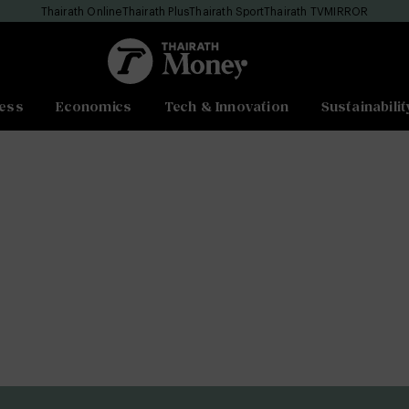
Thairath Online
Thairath Plus
Thairath Sport
Thairath TV
MIRROR
ess
Economics
Tech & Innovation
Sustainabilit