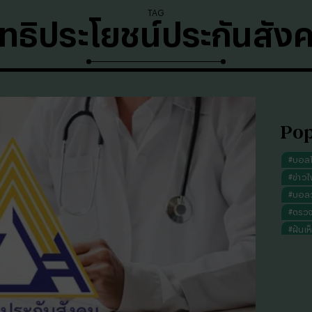
TAG
ิทธิประโยชน์ประกันสัง
Pop
#
บอล
#
ข่าวไ
#
บอลวั
#
ตรว
#
ฝันเห
#
ดูดว
#
"บุญ
#
ทรงผ
#
คาถา