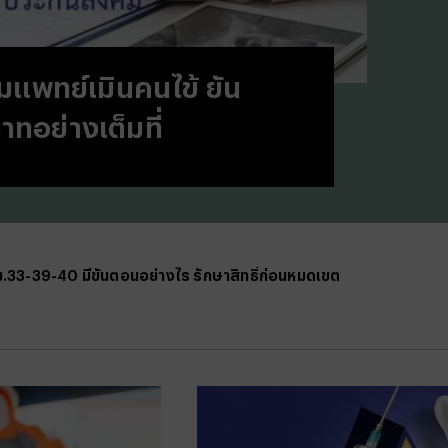
#
บทสว
#
แคปช
#
แปลภ
แพทย์เมินคนไข้ ยัน
#
ราคา
#
Thai
าทอย่างเต็มที่
#
ฟอนต
#
แคปชั
#
แคปช
#
บทส
#
ทีมช
#
คารา
 ม.33-39-40 มีขั้นตอนอย่างไร รักษาสิทธิ์ก่อนหมดเขต
#
Mirro
#
พรูเด
#
ลิเวอ
#
ข่าวก
#
บทสว
#
แมนย
#
วอลเ