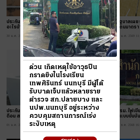
ประกันสังคมมีไว้ทำไม จำเป็นแค่ไหน ไม่มีเสียสิทธิ
รัฐบาลเผย ป
อะไรบ้าง และวิธีร้องเรียนเมื่อถูกละเมิดสิทธิ
นตนมาตรา 
life
30 ม.ค. 2569 21:08 น.
25 ม.ค. 2569 11
ด่วน เกิดเหตุใช้อาวุธปืน
กราดยิงในโรงเรียน
เทพศิรินทร์ นนทบุรี มีผู้ได้
รับบาดเจ็บแล้วหลายราย
ตำรวจ สภ.ปลายบาง และ
นปพ.นนทบุรี อยู่ระหว่าง
ประกันสังคมปี 2569 เริ่มแล้ว จ่ายเพิ่ม 875 บาท/เ
ครม. ไฟเขีย
ควบคุมสถานการณ์เร่ง
ดือน สรุปได้สิทธิประโยชน์อะไรเพิ่มบ้าง
ดแบบขั้นบัน
ระงับเหตุ
interview
01 ม.ค. 2569 19:19 น.
02 ธ.ค. 2568 16: