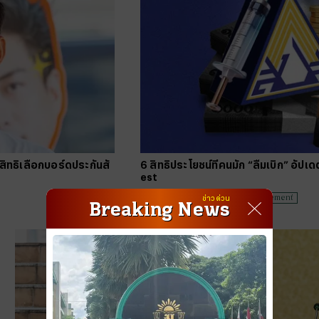
#
บัตร
#
ตารา
ิทธิเลือกบอร์ดประกันสั
6 สิทธิประโยชน์ที่คนมัก “ลืมเบิก” อัปเ
est
Wealth Management
03 มิ.ย. 2569 08:00 น.
ข่าวด่วน
Breaking News