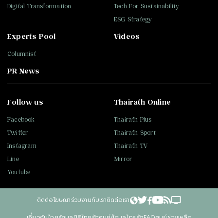
Digital Transformation
Tech For Sustainability
ESG Strategy
Experts Pool
Videos
Columnist
PR News
Follow us
Thairath Online
Facebook
Thairath Plus
Twitter
Thairath Sport
Instagram
Thairath TV
Line
Mirror
Youtube
ติดต่อโฆษณา
ร่วมงานกับเรา
ติดต่อเรา
เกี่ยวกับไทยรัฐ
มูลนิธิไทยรัฐ
ศูนย์ข้อมูลไทยรัฐ
FAQ
ศูนย์ช่วยเหลือ