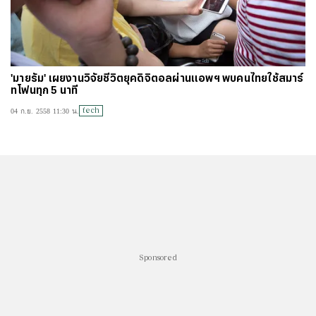
'มายรัม' เผยงานวิจัยชีวิตยุคดิจิตอลผ่านแอพฯ พบคนไทยใช้สมาร์
ทโฟนทุก 5 นาที
tech
04 ก.ย. 2558 11:30 น.
Sponsored