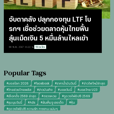
จับตาคลัง ปลุกกองทุน LTF โบ
รกฯ เชื่อช่วยตลาดหุ้นไทยฟื้น
ลุ้นเม็ดเงิน 5 หมื่นล้านไหลเข้า
Stocks
08 พ.ค. 2567 11:22 น.
Popular Tags
#
บอลโลก 2026
#
facebook
#
ราคาน้ำมันวันนี้
#
ข่าวไฟไหม้ล่าสุด
#
ไทยช่วยไทยพลัส
#
ข่าวบันเทิง
#
บอลวันนี้
#
บอลไทย U23
#
เลือกตั้ง 2569 ล่าสุด
#
ตรวจหวย
#
ดูดวงไพ่ยิปซี 2569
#
ชุมนุมวันนี้
#
Ads
#
ฝันเห็นงู เลขเด็ด
#
หุ้น
#
ดูดวงไพ่ยิปซี ความรัก การงาน แม่นๆ