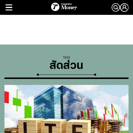
TAG
สัดส่วน