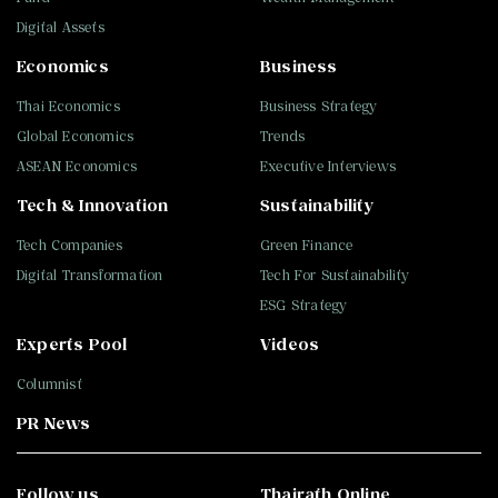
Digital Assets
Economics
Business
Thai Economics
Business Strategy
Global Economics
Trends
ASEAN Economics
Executive Interviews
Tech & Innovation
Sustainability
Tech Companies
Green Finance
Digital Transformation
Tech For Sustainability
ESG Strategy
Experts Pool
Videos
Columnist
PR News
Follow us
Thairath Online