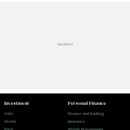
Sponsored
Investment
Personal Finance
Gold
Finance and Banking
Stocks
Insurance
Fund
Wealth Management